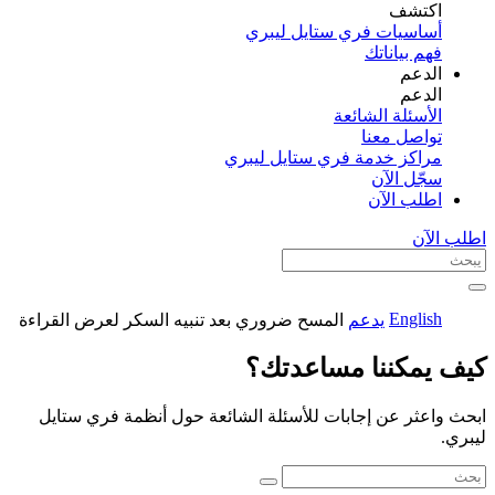
اكتشف​
أساسيات فري ستايل ليبري
فهم بياناتك
الدعم
الدعم
الأسئلة الشائعة
تواصل معنا
مراكز خدمة فري ستايل ليبري
سجّل الآن​
اطلب الآن
اطلب الآن
English
يدعم
المسح ضروري بعد تنبيه السكر لعرض القراءة
كيف يمكننا مساعدتك؟
ابحث واعثر عن إجابات للأسئلة الشائعة حول أنظمة فري ستايل
ليبري.