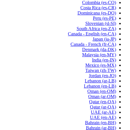
Colombia
(es-CO)
Costa Rica
(es-CR)
Dominicana
(es-DO)
Peru
(es-PE)
Slovenian
(sl-SI)
South Africa
(en-ZA)
Canada - English
(en-CA)
Japan
(ja-JP)
Canada - French
(fr-CA)
Denmark
(da-DK)
Malaysia
(en-MY)
India
(en-IN)
Mexico
(es-MX)
Taiwan
(zh-TW)
Jordan
(en-JO)
Lebanon
(ar-LB)
Lebanon
(en-LB)
Oman
(en-OM)
Oman
(ar-OM)
Qatar
(en-QA)
Qatar
(ar-QA)
UAE
(ar-AE)
UAE
(en-AE)
Bahrain
(en-BH)
Bahrain
(ar-BH)