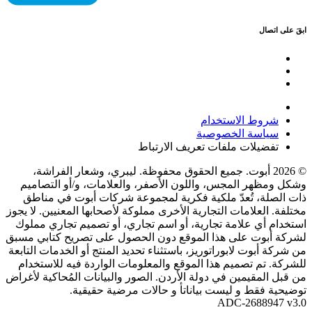
ابقَ على اتصال
شروط الاستخدام
سياسة الخصوصية
تفضيلات ملفات تعريف الارتباط
© 2026 أبوت. جميع الحقوق محفوظة. ليبري، وشعار الفراشة،
وشكل ومظهر المجس، واللون الأصفر، والعلامات، و/أو التصاميم
ذات الصلة، تُعدّ ملكية فكرية لمجموعة شركات أبوت في مناطق
مختلفة. العلامات التجارية الأخرى مملوكة لأصحابها المعنيين. لا يجوز
استخدام أي علامة تجارية، أو اسم تجاري، أو تصميم تجاري مملوك
لشركة أبوت على هذا الموقع دون الحصول على تصريح كتابي مسبق
من شركة أبوت لابوراتوريز، باستثناء تحديد المنتج أو الخدمات التابعة
للشركة. تم تصميم هذا الموقع والمعلومات الواردة فيه للاستخدام
من قبل المقيمين في دولة الأردن. الصور والبيانات المُحاكية لأغراض
توضيحية فقط و ليست بياناتأ و حالات مرضية حقيقية.
ADC-2688947 v3.0