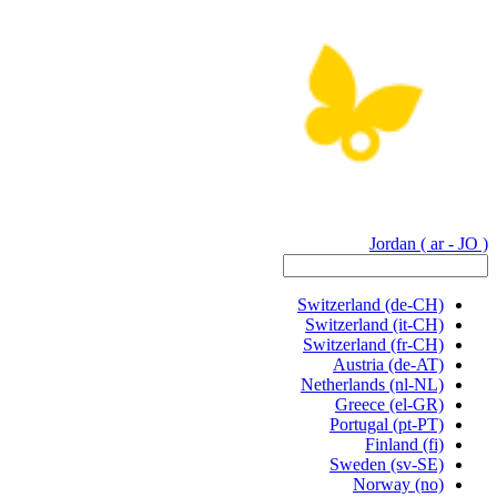
Jordan
( ar - JO )
Switzerland
(de-CH)
Switzerland
(it-CH)
Switzerland
(fr-CH)
Austria
(de-AT)
Netherlands
(nl-NL)
Greece
(el-GR)
Portugal
(pt-PT)
Finland
(fi)
Sweden
(sv-SE)
Norway
(no)