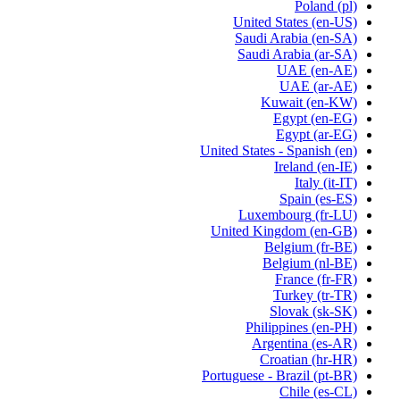
Poland
(pl)
United States
(en-US)
Saudi Arabia
(en-SA)
Saudi Arabia
(ar-SA)
UAE
(en-AE)
UAE
(ar-AE)
Kuwait
(en-KW)
Egypt
(en-EG)
Egypt
(ar-EG)
United States - Spanish
(en)
Ireland
(en-IE)
Italy
(it-IT)
Spain
(es-ES)
Luxembourg
(fr-LU)
United Kingdom
(en-GB)
Belgium
(fr-BE)
Belgium
(nl-BE)
France
(fr-FR)
Turkey
(tr-TR)
Slovak
(sk-SK)
Philippines
(en-PH)
Argentina
(es-AR)
Croatian
(hr-HR)
Portuguese - Brazil
(pt-BR)
Chile
(es-CL)