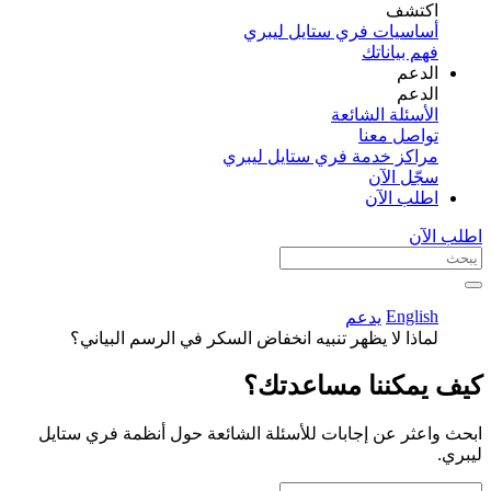
اكتشف​
أساسيات فري ستايل ليبري
فهم بياناتك
الدعم
الدعم
الأسئلة الشائعة
تواصل معنا
مراكز خدمة فري ستايل ليبري
سجّل الآن​
اطلب الآن
اطلب الآن
English
يدعم
لماذا لا يظهر تنبيه انخفاض السكر في الرسم البياني؟
كيف يمكننا مساعدتك؟
ابحث واعثر عن إجابات للأسئلة الشائعة حول أنظمة فري ستايل
ليبري.