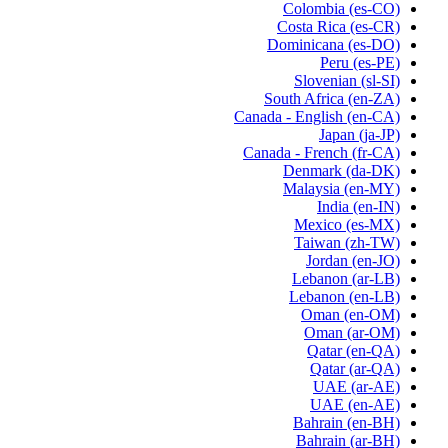
Colombia
(es-CO)
Costa Rica
(es-CR)
Dominicana
(es-DO)
Peru
(es-PE)
Slovenian
(sl-SI)
South Africa
(en-ZA)
Canada - English
(en-CA)
Japan
(ja-JP)
Canada - French
(fr-CA)
Denmark
(da-DK)
Malaysia
(en-MY)
India
(en-IN)
Mexico
(es-MX)
Taiwan
(zh-TW)
Jordan
(en-JO)
Lebanon
(ar-LB)
Lebanon
(en-LB)
Oman
(en-OM)
Oman
(ar-OM)
Qatar
(en-QA)
Qatar
(ar-QA)
UAE
(ar-AE)
UAE
(en-AE)
Bahrain
(en-BH)
Bahrain
(ar-BH)