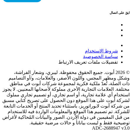
ابقَ على اتصال
شروط الاستخدام
سياسة الخصوصية
تفضيلات ملفات تعريف الارتباط
© 2026 أبوت. جميع الحقوق محفوظة. ليبري، وشعار الفراشة،
وشكل ومظهر المجس، واللون الأصفر، والعلامات، و/أو التصاميم
ذات الصلة، تُعدّ ملكية فكرية لمجموعة شركات أبوت في مناطق
مختلفة. العلامات التجارية الأخرى مملوكة لأصحابها المعنيين. لا يجوز
استخدام أي علامة تجارية، أو اسم تجاري، أو تصميم تجاري مملوك
لشركة أبوت على هذا الموقع دون الحصول على تصريح كتابي مسبق
من شركة أبوت لابوراتوريز، باستثناء تحديد المنتج أو الخدمات التابعة
للشركة. تم تصميم هذا الموقع والمعلومات الواردة فيه للاستخدام
من قبل المقيمين في دولة الأردن. الصور والبيانات المُحاكية لأغراض
توضيحية فقط و ليست بياناتأ و حالات مرضية حقيقية.
ADC-2688947 v3.0