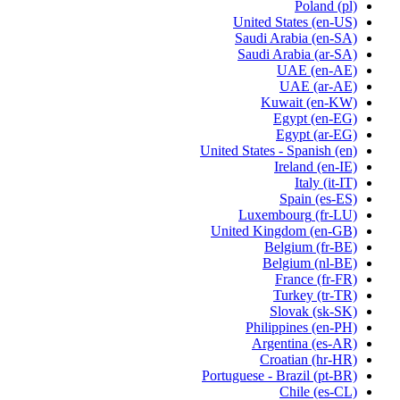
Poland
(pl)
United States
(en-US)
Saudi Arabia
(en-SA)
Saudi Arabia
(ar-SA)
UAE
(en-AE)
UAE
(ar-AE)
Kuwait
(en-KW)
Egypt
(en-EG)
Egypt
(ar-EG)
United States - Spanish
(en)
Ireland
(en-IE)
Italy
(it-IT)
Spain
(es-ES)
Luxembourg
(fr-LU)
United Kingdom
(en-GB)
Belgium
(fr-BE)
Belgium
(nl-BE)
France
(fr-FR)
Turkey
(tr-TR)
Slovak
(sk-SK)
Philippines
(en-PH)
Argentina
(es-AR)
Croatian
(hr-HR)
Portuguese - Brazil
(pt-BR)
Chile
(es-CL)