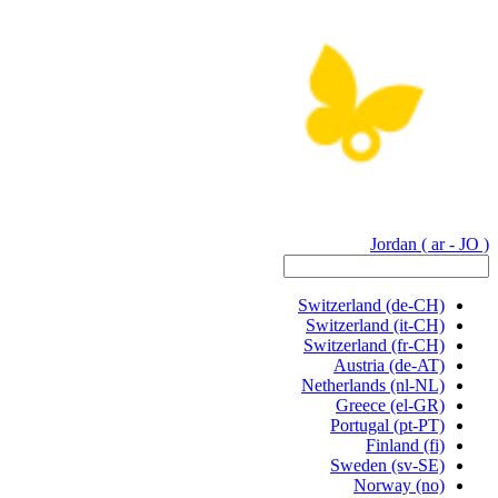
Jordan
( ar - JO )
Switzerland
(de-CH)
Switzerland
(it-CH)
Switzerland
(fr-CH)
Austria
(de-AT)
Netherlands
(nl-NL)
Greece
(el-GR)
Portugal
(pt-PT)
Finland
(fi)
Sweden
(sv-SE)
Norway
(no)