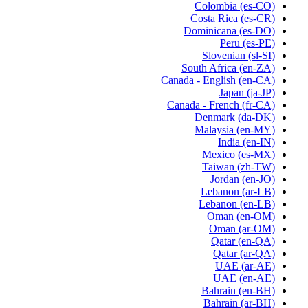
Colombia
(es-CO)
Costa Rica
(es-CR)
Dominicana
(es-DO)
Peru
(es-PE)
Slovenian
(sl-SI)
South Africa
(en-ZA)
Canada - English
(en-CA)
Japan
(ja-JP)
Canada - French
(fr-CA)
Denmark
(da-DK)
Malaysia
(en-MY)
India
(en-IN)
Mexico
(es-MX)
Taiwan
(zh-TW)
Jordan
(en-JO)
Lebanon
(ar-LB)
Lebanon
(en-LB)
Oman
(en-OM)
Oman
(ar-OM)
Qatar
(en-QA)
Qatar
(ar-QA)
UAE
(ar-AE)
UAE
(en-AE)
Bahrain
(en-BH)
Bahrain
(ar-BH)