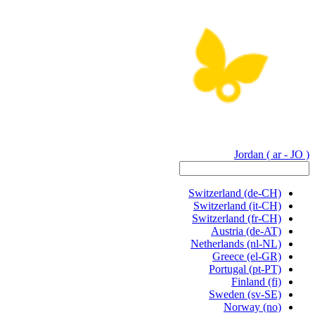
Jordan
( ar - JO )
Switzerland
(de-CH)
Switzerland
(it-CH)
Switzerland
(fr-CH)
Austria
(de-AT)
Netherlands
(nl-NL)
Greece
(el-GR)
Portugal
(pt-PT)
Finland
(fi)
Sweden
(sv-SE)
Norway
(no)