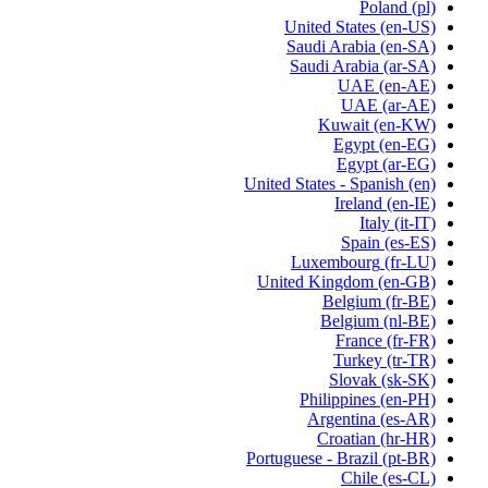
Poland
(pl)
United States
(en-US)
Saudi Arabia
(en-SA)
Saudi Arabia
(ar-SA)
UAE
(en-AE)
UAE
(ar-AE)
Kuwait
(en-KW)
Egypt
(en-EG)
Egypt
(ar-EG)
United States - Spanish
(en)
Ireland
(en-IE)
Italy
(it-IT)
Spain
(es-ES)
Luxembourg
(fr-LU)
United Kingdom
(en-GB)
Belgium
(fr-BE)
Belgium
(nl-BE)
France
(fr-FR)
Turkey
(tr-TR)
Slovak
(sk-SK)
Philippines
(en-PH)
Argentina
(es-AR)
Croatian
(hr-HR)
Portuguese - Brazil
(pt-BR)
Chile
(es-CL)