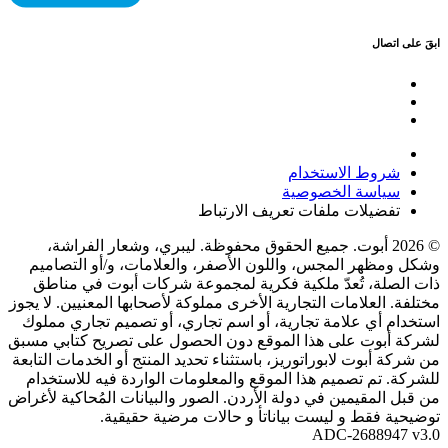
ابقَ على اتصال
شروط الاستخدام
سياسة الخصوصية
تفضيلات ملفات تعريف الارتباط
© 2026 أبوت. جميع الحقوق محفوظة. ليبري، وشعار الفراشة،
وشكل ومظهر المجس، واللون الأصفر، والعلامات، و/أو التصاميم
ذات الصلة، تُعدّ ملكية فكرية لمجموعة شركات أبوت في مناطق
مختلفة. العلامات التجارية الأخرى مملوكة لأصحابها المعنيين. لا يجوز
استخدام أي علامة تجارية، أو اسم تجاري، أو تصميم تجاري مملوك
لشركة أبوت على هذا الموقع دون الحصول على تصريح كتابي مسبق
من شركة أبوت لابوراتوريز، باستثناء تحديد المنتج أو الخدمات التابعة
للشركة. تم تصميم هذا الموقع والمعلومات الواردة فيه للاستخدام
من قبل المقيمين في دولة الأردن. الصور والبيانات المُحاكية لأغراض
توضيحية فقط و ليست بياناتأ و حالات مرضية حقيقية.
ADC-2688947 v3.0