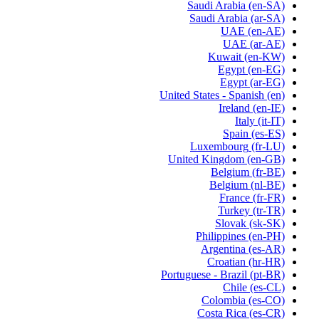
Saudi Arabia
(en-SA)
Saudi Arabia
(ar-SA)
UAE
(en-AE)
UAE
(ar-AE)
Kuwait
(en-KW)
Egypt
(en-EG)
Egypt
(ar-EG)
United States - Spanish
(en)
Ireland
(en-IE)
Italy
(it-IT)
Spain
(es-ES)
Luxembourg
(fr-LU)
United Kingdom
(en-GB)
Belgium
(fr-BE)
Belgium
(nl-BE)
France
(fr-FR)
Turkey
(tr-TR)
Slovak
(sk-SK)
Philippines
(en-PH)
Argentina
(es-AR)
Croatian
(hr-HR)
Portuguese - Brazil
(pt-BR)
Chile
(es-CL)
Colombia
(es-CO)
Costa Rica
(es-CR)