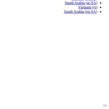
Saudi Arabia
(ar-SA)
Vietnam
(vi)
Saudi Arabia
(en-SA)