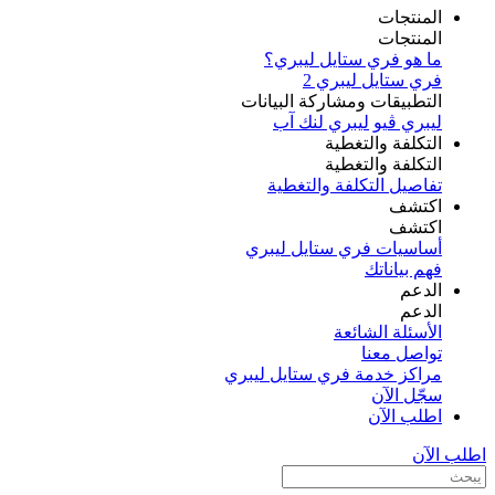
المنتجات
المنتجات
ما هو فري ستايل ليبري؟
فري ستايل ليبري 2
التطبيقات ومشاركة البيانات
ليبري ڤيو
ليبري لنك آب
التكلفة والتغطية
التكلفة والتغطية
تفاصيل التكلفة والتغطية
اكتشف​
اكتشف​
أساسيات فري ستايل ليبري
فهم بياناتك
الدعم
الدعم
الأسئلة الشائعة
تواصل معنا
مراكز خدمة فري ستايل ليبري
سجّل الآن​
اطلب الآن
اطلب الآن