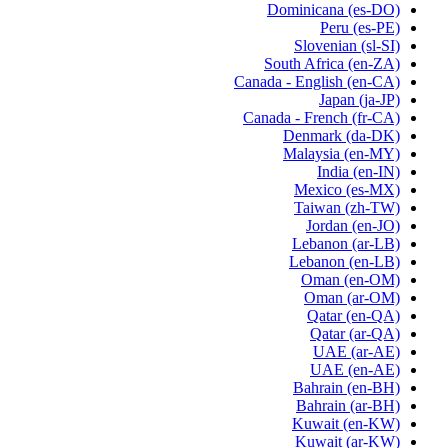
Dominicana
(es-DO)
Peru
(es-PE)
Slovenian
(sl-SI)
South Africa
(en-ZA)
Canada - English
(en-CA)
Japan
(ja-JP)
Canada - French
(fr-CA)
Denmark
(da-DK)
Malaysia
(en-MY)
India
(en-IN)
Mexico
(es-MX)
Taiwan
(zh-TW)
Jordan
(en-JO)
Lebanon
(ar-LB)
Lebanon
(en-LB)
Oman
(en-OM)
Oman
(ar-OM)
Qatar
(en-QA)
Qatar
(ar-QA)
UAE
(ar-AE)
UAE
(en-AE)
Bahrain
(en-BH)
Bahrain
(ar-BH)
Kuwait
(en-KW)
Kuwait
(ar-KW)