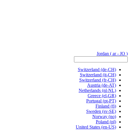
Jordan
( ar - JO )
Switzerland
(de-CH)
Switzerland
(it-CH)
Switzerland
(fr-CH)
Austria
(de-AT)
Netherlands
(nl-NL)
Greece
(el-GR)
Portugal
(pt-PT)
Finland
(fi)
Sweden
(sv-SE)
Norway
(no)
Poland
(pl)
United States
(en-US)