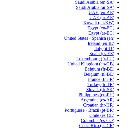
Saudi Arabia
(en-SA)
Saudi Arabia
(ar-SA)
UAE
(en-AE)
UAE
(ar-AE)
Kuwait
(en-KW)
Egypt
(en-EG)
Egypt
(ar-EG)
United States - Spanish
(en)
Ireland
(en-IE)
Italy
(it-IT)
Spain
(es-ES)
Luxembourg
(fr-LU)
United Kingdom
(en-GB)
Belgium
(fr-BE)
Belgium
(nl-BE)
France
(fr-FR)
Turkey
(tr-TR)
Slovak
(sk-SK)
Philippines
(en-PH)
Argentina
(es-AR)
Croatian
(hr-HR)
Portuguese - Brazil
(pt-BR)
Chile
(es-CL)
Colombia
(es-CO)
Costa Rica
(es-CR)