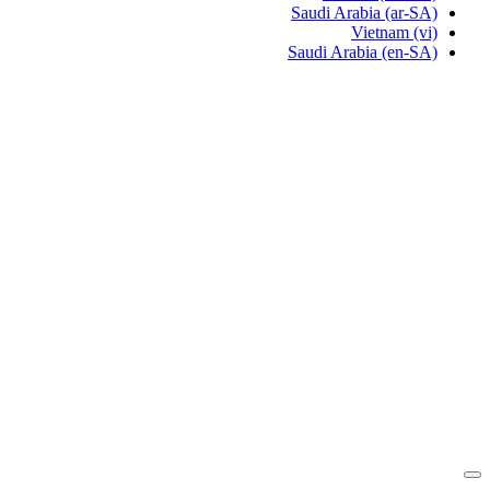
Saudi Arabia
(ar-SA)
Vietnam
(vi)
Saudi Arabia
(en-SA)