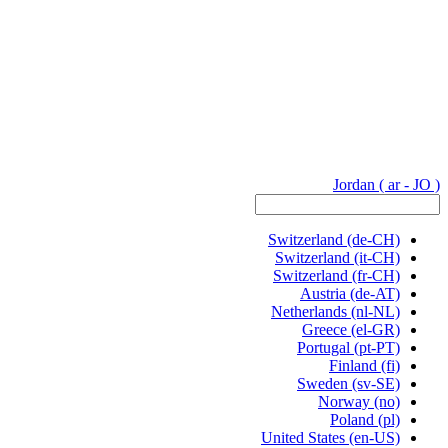
Jordan
( ar - JO )
Switzerland
(de-CH)
Switzerland
(it-CH)
Switzerland
(fr-CH)
Austria
(de-AT)
Netherlands
(nl-NL)
Greece
(el-GR)
Portugal
(pt-PT)
Finland
(fi)
Sweden
(sv-SE)
Norway
(no)
Poland
(pl)
United States
(en-US)