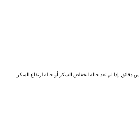
 لتنبيه واستمرت حالة السكر المنخفضة أو حالة ارتفاع السكر، فسوف يتكرر تنبيه نظام فري ستايل ليبري 2 بعد خمس دقائق. إذا لم تعد حالة انخفاض السكر أو حالة ارتفاع السكر