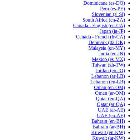
Dominicana
(es-DO)
Peru
(es-PE)
Slovenian
(sl-SI)
South Africa
(en-ZA)
Canada - English
(en-CA)
Japan
(ja-JP)
Canada - French
(fr-CA)
Denmark
(da-DK)
Malaysia
(en-MY)
India
(en-IN)
Mexico
(es-MX)
Taiwan
(zh-TW)
Jordan
(en-JO)
Lebanon
(ar-LB)
Lebanon
(en-LB)
Oman
(en-OM)
Oman
(ar-OM)
Qatar
(en-QA)
Qatar
(ar-QA)
UAE
(ar-AE)
UAE
(en-AE)
Bahrain
(en-BH)
Bahrain
(ar-BH)
Kuwait
(en-KW)
Kuwait
(ar-KW)