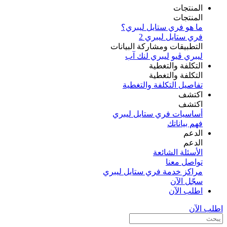
المنتجات
المنتجات
ما هو فري ستايل ليبري؟
فري ستايل ليبري 2
التطبيقات ومشاركة البيانات
ليبري ڤيو
ليبري لنك آب
التكلفة والتغطية
التكلفة والتغطية
تفاصيل التكلفة والتغطية
اكتشف​
اكتشف​
أساسيات فري ستايل ليبري
فهم بياناتك
الدعم
الدعم
الأسئلة الشائعة
تواصل معنا
مراكز خدمة فري ستايل ليبري
سجّل الآن​
اطلب الآن
اطلب الآن