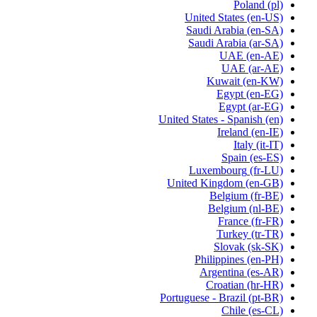
Poland
(pl)
United States
(en-US)
Saudi Arabia
(en-SA)
Saudi Arabia
(ar-SA)
UAE
(en-AE)
UAE
(ar-AE)
Kuwait
(en-KW)
Egypt
(en-EG)
Egypt
(ar-EG)
United States - Spanish
(en)
Ireland
(en-IE)
Italy
(it-IT)
Spain
(es-ES)
Luxembourg
(fr-LU)
United Kingdom
(en-GB)
Belgium
(fr-BE)
Belgium
(nl-BE)
France
(fr-FR)
Turkey
(tr-TR)
Slovak
(sk-SK)
Philippines
(en-PH)
Argentina
(es-AR)
Croatian
(hr-HR)
Portuguese - Brazil
(pt-BR)
Chile
(es-CL)