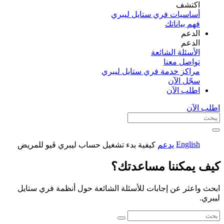
اكتشف​
أساسيات فري ستايل ليبري
فهم بياناتك
الدعم
الدعم
الأسئلة الشائعة
تواصل معنا
مراكز خدمة فري ستايل ليبري
سجّل الآن​
اطلب الآن
اطلب الآن
English
يدعم
كيفية بدء تشغيل حساب ليبري ڤيو للمريض
كيف يمكننا مساعدتك؟
ابحث واعثر عن إجابات للأسئلة الشائعة حول أنظمة فري ستايل
ليبري.