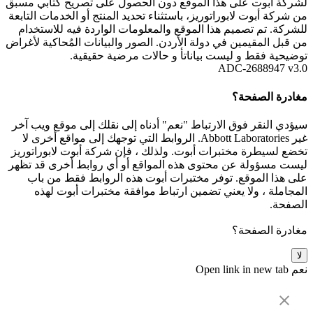
لشركة أبوت على هذا الموقع دون الحصول على تصريح كتابي مسبق
من شركة أبوت لابوراتوريز، باستثناء تحديد المنتج أو الخدمات التابعة
للشركة. تم تصميم هذا الموقع والمعلومات الواردة فيه للاستخدام
من قبل المقيمين في دولة الأردن. الصور والبيانات المُحاكية لأغراض
توضيحية فقط و ليست بياناتأ و حالات مرضية حقيقية.
ADC-2688947 v3.0
مغادرة الصفحة؟
سيؤدي النقر فوق الارتباط "نعم" أدناه إلى نقلك إلى موقع ويب آخر
غير Abbott Laboratories. الروابط التي توجهك إلى مواقع أخرى لا
تخضع لسيطرة مختبرات أبوت. ولذلك ، فإن شركة أبوت لابوراتوريز
ليست مسؤولة عن محتوى هذه المواقع أو أي روابط أخرى قد تظهر
على هذا الموقع. توفر مختبرات أبوت هذه الروابط فقط من باب
المجاملة ، ولا يعني تضمين ارتباط موافقة مختبرات أبوت لهذه
الصفحة.
مغادرة الصفحة؟
لا
نعم
Open link in new tab