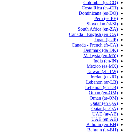
Colombia
(es-CO)
Costa Rica
(es-CR)
Dominicana
(es-DO)
Peru
(es-PE)
Slovenian
(sl-SI)
South Africa
(en-ZA)
Canada - English
(en-CA)
Japan
(ja-JP)
Canada - French
(fr-CA)
Denmark
(da-DK)
Malaysia
(en-MY)
India
(en-IN)
Mexico
(es-MX)
Taiwan
(zh-TW)
Jordan
(en-JO)
Lebanon
(ar-LB)
Lebanon
(en-LB)
Oman
(en-OM)
Oman
(ar-OM)
Qatar
(en-QA)
Qatar
(ar-QA)
UAE
(ar-AE)
UAE
(en-AE)
Bahrain
(en-BH)
Bahrain
(ar-BH)