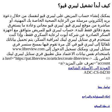
كيف أبدأ تشغيل ليبري ڤيو؟
يمكنك إنشاء حساب المريض على ليبري ڤيو لنفسك من خلال دعوة
بريد إلكتروني مرسلة من الرعاية الصحية الخاصة بك المهنية، أو
مباشرة من موقع ليبري ڤيو. ليبري ڤيو مجاني وعادة ما يستغرق
بضع دقائق فقط للبدء. حساب ليبري ڤيو للمريض متوافق مع أجهزة
السكر الصادرة عن شركة أبوت لرعاية السكري فقط، وإذا كنت
تستخدم فري ستايل ليبري لينك لمراقبة السكر، يتم تحميل بياناتك
تلقائيًا إلى ليبري ڤيو في كل مرة تقوم فيها بمسح سنسر فري
ستايل ليبري. ومكنك تسجيل الدخول إلى www.libreview.com
باستخدام نفس بيانات الاعتماد مثل تطبيق فري ستايل ليبري لينك
الخاص بك. <a href="https://pat.libreview.io/articles/create-libreview-
account">تعرف على المزيد</a>
العودة إلى الأسئلة الشائعة
ADC-CS-04230
تواصل معنا
إخلاء المسؤولية والمراجع
خريطة الموقع