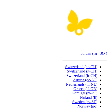
Jordan
( ar - JO )
Switzerland
(de-CH)
Switzerland
(it-CH)
Switzerland
(fr-CH)
Austria
(de-AT)
Netherlands
(nl-NL)
Greece
(el-GR)
Portugal
(pt-PT)
Finland
(fi)
Sweden
(sv-SE)
Norway
(no)