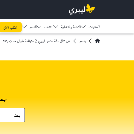
المنتجات
التكلفة والتغطية
اكتشف​
الدعم
اطلب الآن
يدعم
هل تظل دقة سنسر ليبري 2 متوافقة طوال صلاحيته؟
ابح