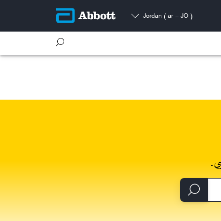
Jordan
( ar - JO )
ي.