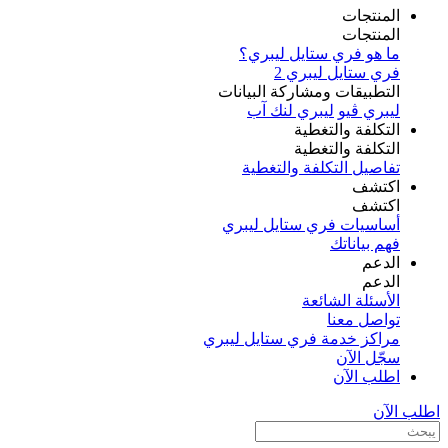
المنتجات
المنتجات
ما هو فري ستايل ليبري؟
فري ستايل ليبري 2
التطبيقات ومشاركة البيانات
ليبري ڤيو
ليبري لنك آب
التكلفة والتغطية
التكلفة والتغطية
تفاصيل التكلفة والتغطية
اكتشف​
اكتشف​
أساسيات فري ستايل ليبري
فهم بياناتك
الدعم
الدعم
الأسئلة الشائعة
تواصل معنا
مراكز خدمة فري ستايل ليبري
سجّل الآن​
اطلب الآن
اطلب الآن