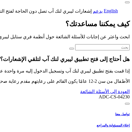
English
يدعم
إشعارات ليبري لنك آب تصل دون الحاجة لفتح الت
كيف يمكننا مساعدتك؟
ابحث واعثر عن إجابات للأسئلة الشائعة حول أنظمة فري ستايل ليبري
هل أحتاج إلى فتح تطبيق ليبري لنك آب لتلقي الإشعارات؟
إذا قمت بفتح تطبيق ليبري لنك آب وتسجيل الدخول إليه مرة واحدة على
ﺍﻷﻁﻔﺎﻝ ﻣﻥ ﺳﻥ 2-12 ﻋﺎﻣًﺎ ﻳﻛﻭﻥ ﺍﻟﻘﺎﺋﻡ ﻋﻠﻰ ﺭﻋﺎﻳﺗﻬﻡ ﻣﻘﺩﻡ ﺭﻋﺎﻳﺔ ﺻﺣﻳﺔ ﻻ ﻳﻘﻝ ﻋﻣﺭﻩ ﻋﻥ 18 ﻋﺎﻣًﺎ ﻭﻳﺗﻭﻟﻰ ﻣﺳﺅﻭﻟﻳﺔ ﺍﻻﺷﺭﺍﻑ ﻋﻠﻰ ﺍﻟﻁﻔﻝ ﻭﻣﺳﺎﻋﺩﺗﻪ ﻓﻲ ﺍﺳﺗﺧﺩﺍﻡ ﻭﺗﻔﺳﻳﺭ ﻗﺭﺍءﺍﺕ ﻓﺭﻱ ﺳﺗﺎﻳﻝ ﻟﻳﺑﺭﻱ.
العودة إلى الأسئلة الشائعة
ADC-CS-04230
تواصل معنا
إخلاء المسؤولية والمراجع