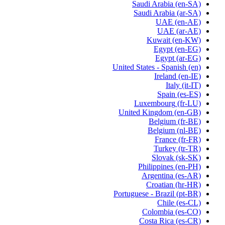
Saudi Arabia
(en-SA)
Saudi Arabia
(ar-SA)
UAE
(en-AE)
UAE
(ar-AE)
Kuwait
(en-KW)
Egypt
(en-EG)
Egypt
(ar-EG)
United States - Spanish
(en)
Ireland
(en-IE)
Italy
(it-IT)
Spain
(es-ES)
Luxembourg
(fr-LU)
United Kingdom
(en-GB)
Belgium
(fr-BE)
Belgium
(nl-BE)
France
(fr-FR)
Turkey
(tr-TR)
Slovak
(sk-SK)
Philippines
(en-PH)
Argentina
(es-AR)
Croatian
(hr-HR)
Portuguese - Brazil
(pt-BR)
Chile
(es-CL)
Colombia
(es-CO)
Costa Rica
(es-CR)