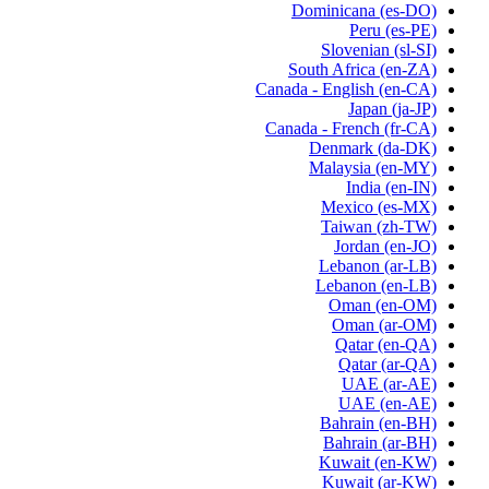
Dominicana
(es-DO)
Peru
(es-PE)
Slovenian
(sl-SI)
South Africa
(en-ZA)
Canada - English
(en-CA)
Japan
(ja-JP)
Canada - French
(fr-CA)
Denmark
(da-DK)
Malaysia
(en-MY)
India
(en-IN)
Mexico
(es-MX)
Taiwan
(zh-TW)
Jordan
(en-JO)
Lebanon
(ar-LB)
Lebanon
(en-LB)
Oman
(en-OM)
Oman
(ar-OM)
Qatar
(en-QA)
Qatar
(ar-QA)
UAE
(ar-AE)
UAE
(en-AE)
Bahrain
(en-BH)
Bahrain
(ar-BH)
Kuwait
(en-KW)
Kuwait
(ar-KW)