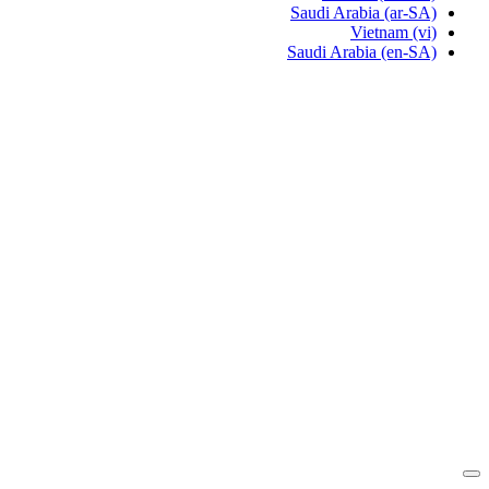
Saudi Arabia
(ar-SA)
Vietnam
(vi)
Saudi Arabia
(en-SA)