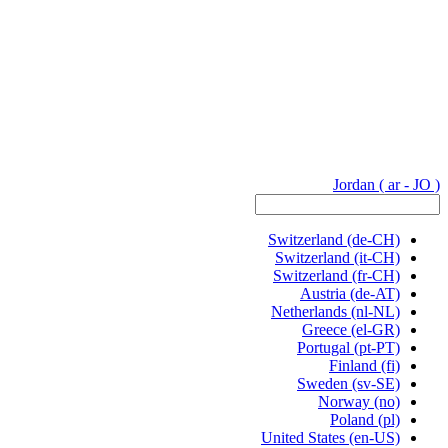
Jordan
( ar - JO )
Switzerland
(de-CH)
Switzerland
(it-CH)
Switzerland
(fr-CH)
Austria
(de-AT)
Netherlands
(nl-NL)
Greece
(el-GR)
Portugal
(pt-PT)
Finland
(fi)
Sweden
(sv-SE)
Norway
(no)
Poland
(pl)
United States
(en-US)