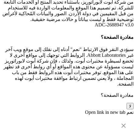
من شركة أبوت لابوراتوريز، باستثناء تحديد المنتج أو الخدمات التابعة
للشركة. تم تصميم هذا الموقع والمعلومات الواردة فيه للاستخدام
من قبل المقيمين في دولة الأردن. الصور والبيانات المُحاكية لأغراض
توضيحية فقط و ليست بياناتأ و حالات مرضية حقيقية.
ADC-2688947 v3.0
مغادرة الصفحة؟
سيؤدي النقر فوق الارتباط "نعم" أدناه إلى نقلك إلى موقع ويب آخر
غير Abbott Laboratories. الروابط التي توجهك إلى مواقع أخرى لا
تخضع لسيطرة مختبرات أبوت. ولذلك ، فإن شركة أبوت لابوراتوريز
ليست مسؤولة عن محتوى هذه المواقع أو أي روابط أخرى قد تظهر
على هذا الموقع. توفر مختبرات أبوت هذه الروابط فقط من باب
المجاملة ، ولا يعني تضمين ارتباط موافقة مختبرات أبوت لهذه
الصفحة.
مغادرة الصفحة؟
لا
نعم
Open link in new tab