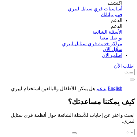
اكتشف​
أساسيات فري ستايل ليبري
فهم بياناتك
الدعم
الدعم
الأسئلة الشائعة
تواصل معنا
مراكز خدمة فري ستايل ليبري
سجّل الآن​
اطلب الآن
اطلب الآن
English
يدعم
هل يمكن للأطفال والبالغين استخدام ليبري
كيف يمكننا مساعدتك؟
ابحث واعثر عن إجابات للأسئلة الشائعة حول أنظمة فري ستايل
ليبري.