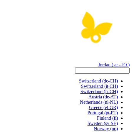
Jordan
( ar - JO )
Switzerland
(de-CH)
Switzerland
(it-CH)
Switzerland
(fr-CH)
Austria
(de-AT)
Netherlands
(nl-NL)
Greece
(el-GR)
Portugal
(pt-PT)
Finland
(fi)
Sweden
(sv-SE)
Norway
(no)