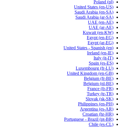
Poland
(pl)
United States
(en-US)
Saudi Arabia
(en-SA)
Saudi Arabia
(ar-SA)
UAE
(en-AE)
UAE
(ar-AE)
Kuwait
(en-KW)
Egypt
(en-EG)
Egypt
(ar-EG)
United States - Spanish
(en)
Ireland
(en-IE)
Italy
(it-IT)
Spain
(es-ES)
Luxembourg
(fr-LU)
United Kingdom
(en-GB)
Belgium
(fr-BE)
Belgium
(nl-BE)
France
(fr-FR)
Turkey
(tr-TR)
Slovak
(sk-SK)
Philippines
(en-PH)
Argentina
(es-AR)
Croatian
(hr-HR)
Portuguese - Brazil
(pt-BR)
Chile
(es-CL)