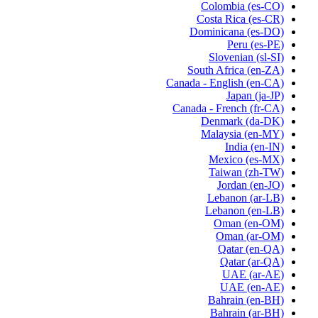
Colombia
(es-CO)
Costa Rica
(es-CR)
Dominicana
(es-DO)
Peru
(es-PE)
Slovenian
(sl-SI)
South Africa
(en-ZA)
Canada - English
(en-CA)
Japan
(ja-JP)
Canada - French
(fr-CA)
Denmark
(da-DK)
Malaysia
(en-MY)
India
(en-IN)
Mexico
(es-MX)
Taiwan
(zh-TW)
Jordan
(en-JO)
Lebanon
(ar-LB)
Lebanon
(en-LB)
Oman
(en-OM)
Oman
(ar-OM)
Qatar
(en-QA)
Qatar
(ar-QA)
UAE
(ar-AE)
UAE
(en-AE)
Bahrain
(en-BH)
Bahrain
(ar-BH)