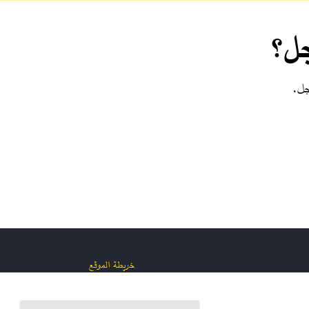
جل؟
جل.
خريطة الموقع