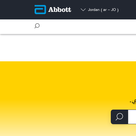
Jordan
( ar - JO )
ي.