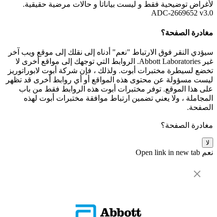
لأغراض توضيحية فقط و ليست بياناتأ و حالات مرضية حقيقية.
ADC-2669652 v3.0
مغادرة الصفحة؟
سيؤدي النقر فوق الارتباط "نعم" أدناه إلى نقلك إلى موقع ويب آخر
غير Abbott Laboratories. الروابط التي توجهك إلى مواقع أخرى لا
تخضع لسيطرة مختبرات أبوت. ولذلك ، فإن شركة أبوت لابوراتوريز
ليست مسؤولة عن محتوى هذه المواقع أو أي روابط أخرى قد تظهر
على هذا الموقع. توفر مختبرات أبوت هذه الروابط فقط من باب
المجاملة ، ولا يعني تضمين ارتباط موافقة مختبرات أبوت لهذه
الصفحة.
مغادرة الصفحة؟
لا
نعم
Open link in new tab