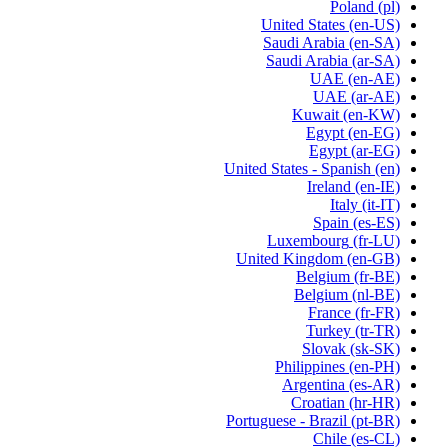
Poland
(pl)
United States
(en-US)
Saudi Arabia
(en-SA)
Saudi Arabia
(ar-SA)
UAE
(en-AE)
UAE
(ar-AE)
Kuwait
(en-KW)
Egypt
(en-EG)
Egypt
(ar-EG)
United States - Spanish
(en)
Ireland
(en-IE)
Italy
(it-IT)
Spain
(es-ES)
Luxembourg
(fr-LU)
United Kingdom
(en-GB)
Belgium
(fr-BE)
Belgium
(nl-BE)
France
(fr-FR)
Turkey
(tr-TR)
Slovak
(sk-SK)
Philippines
(en-PH)
Argentina
(es-AR)
Croatian
(hr-HR)
Portuguese - Brazil
(pt-BR)
Chile
(es-CL)