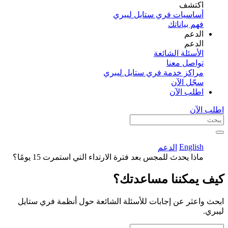
اكتشف​
أساسيات فري ستايل ليبري
فهم بياناتك
الدعم
الدعم
الأسئلة الشائعة
تواصل معنا
مراكز خدمة فري ستايل ليبري
سجّل الآن​
اطلب الآن
اطلب الآن
English
الدعم
ماذا يحدث للمجس بعد فترة الارتداء التي استمرت 15 يومًا؟
كيف يمكننا مساعدتك؟
ابحث واعثر عن إجابات للأسئلة الشائعة حول أنظمة فري ستايل
ليبري.