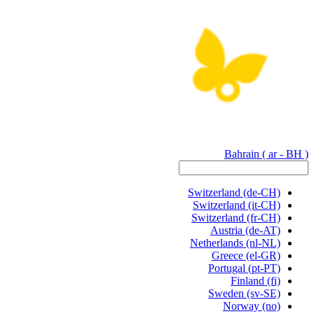
Bahrain
( ar - BH )
Switzerland
(de-CH)
Switzerland
(it-CH)
Switzerland
(fr-CH)
Austria
(de-AT)
Netherlands
(nl-NL)
Greece
(el-GR)
Portugal
(pt-PT)
Finland
(fi)
Sweden
(sv-SE)
Norway
(no)