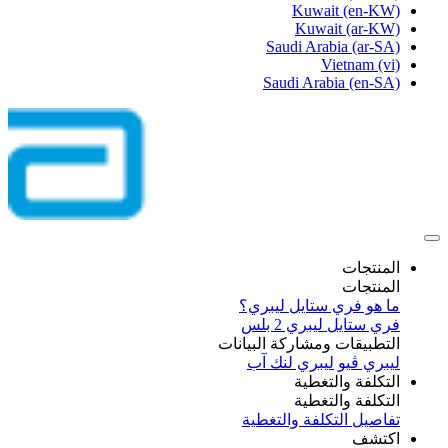
Kuwait
(en-KW)
Kuwait
(ar-KW)
Saudi Arabia
(ar-SA)
Vietnam
(vi)
Saudi Arabia
(en-SA)
المنتجات
المنتجات
ما هو فري ستايل ليبري؟
فري ستايل ليبري 2 بلس​
التطبيقات ومشاركة البيانات
ليبري ڤيو
ليبري لنك آب
التكلفة والتغطية
التكلفة والتغطية
تفاصيل التكلفة والتغطية
اكتشف​