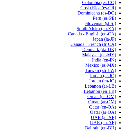
Colombia
(es-CO)
Costa Rica
(es-CR)
Dominicana
(es-DO)
Peru
(es-PE)
Slovenian
(sl-SI)
South Africa
(en-ZA)
Canada - English
(en-CA)
Japan
(ja-JP)
Canada - French
(fr-CA)
Denmark
(da-DK)
Malaysia
(en-MY)
India
(en-IN)
Mexico
(es-MX)
Taiwan
(zh-TW)
Jordan
(ar-JO)
Jordan
(en-JO)
Lebanon
(ar-LB)
Lebanon
(en-LB)
Oman
(en-OM)
Oman
(ar-OM)
Qatar
(en-QA)
Qatar
(ar-QA)
UAE
(ar-AE)
UAE
(en-AE)
Bahrain
(en-BH)