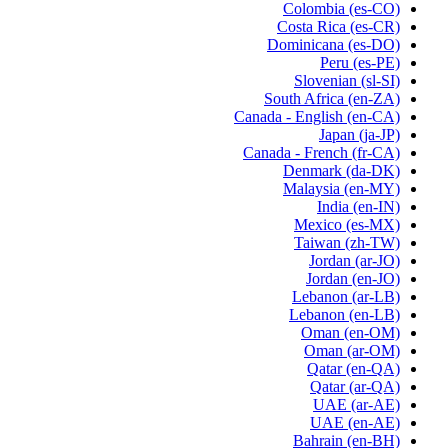
Colombia
(es-CO)
Costa Rica
(es-CR)
Dominicana
(es-DO)
Peru
(es-PE)
Slovenian
(sl-SI)
South Africa
(en-ZA)
Canada - English
(en-CA)
Japan
(ja-JP)
Canada - French
(fr-CA)
Denmark
(da-DK)
Malaysia
(en-MY)
India
(en-IN)
Mexico
(es-MX)
Taiwan
(zh-TW)
Jordan
(ar-JO)
Jordan
(en-JO)
Lebanon
(ar-LB)
Lebanon
(en-LB)
Oman
(en-OM)
Oman
(ar-OM)
Qatar
(en-QA)
Qatar
(ar-QA)
UAE
(ar-AE)
UAE
(en-AE)
Bahrain
(en-BH)