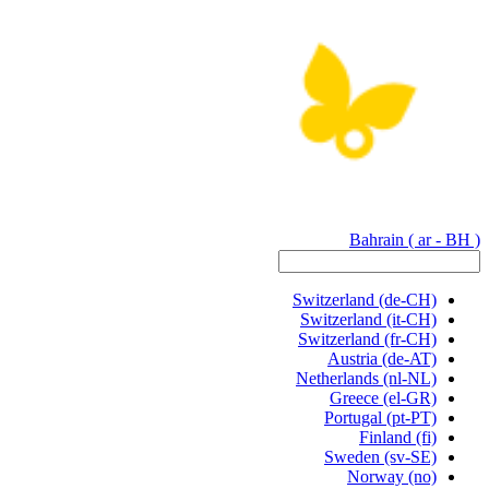
Bahrain
( ar - BH )
Switzerland
(de-CH)
Switzerland
(it-CH)
Switzerland
(fr-CH)
Austria
(de-AT)
Netherlands
(nl-NL)
Greece
(el-GR)
Portugal
(pt-PT)
Finland
(fi)
Sweden
(sv-SE)
Norway
(no)