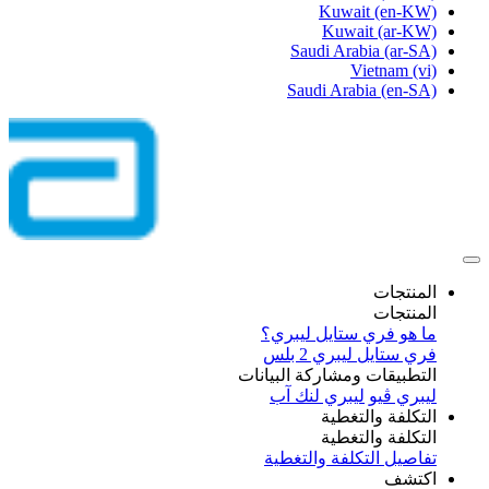
Kuwait
(en-KW)
Kuwait
(ar-KW)
Saudi Arabia
(ar-SA)
Vietnam
(vi)
Saudi Arabia
(en-SA)
المنتجات
المنتجات
ما هو فري ستايل ليبري؟
فري ستايل ليبري 2 بلس​
التطبيقات ومشاركة البيانات
ليبري ڤيو
ليبري لنك آب
التكلفة والتغطية
التكلفة والتغطية
تفاصيل التكلفة والتغطية
اكتشف​