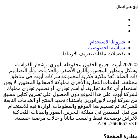
ابقَ على اتصال
شروط الاستخدام
سياسة الخصوصية
تفضيلات ملفات تعريف الارتباط
© 2026 أبوت. جميع الحقوق محفوظة. ليبري، وشعار الفراشة،
وشكل ومظهر المجس، واللون الأصفر، والعلامات، و/أو التصاميم
ذات الصلة، تُعدّ ملكية فكرية لمجموعة شركات أبوت في مناطق
مختلفة. العلامات التجارية الأخرى مملوكة لأصحابها المعنيين. لا يجوز
استخدام أي علامة تجارية، أو اسم تجاري، أو تصميم تجاري مملوك
لشركة أبوت على هذا الموقع دون الحصول على تصريح كتابي مسبق
من شركة أبوت لابوراتوريز، باستثناء تحديد المنتج أو الخدمات التابعة
للشركة. تم تصميم هذا الموقع والمعلومات الواردة فيه للاستخدام
من قبل المقيمين في مملكة البحرين. الصور والبيانات المُحاكية
لأغراض توضيحية فقط و ليست بياناتأ و حالات مرضية حقيقية.
ADC-2669652 v3.0
مغادرة الصفحة؟