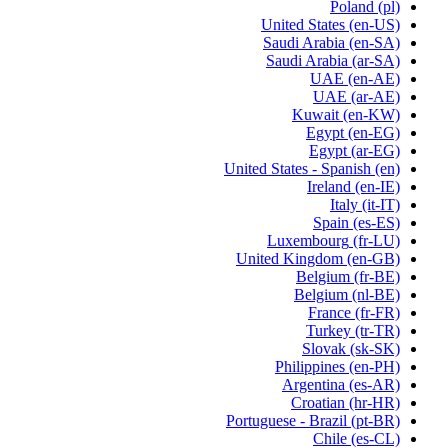
Poland
(pl)
United States
(en-US)
Saudi Arabia
(en-SA)
Saudi Arabia
(ar-SA)
UAE
(en-AE)
UAE
(ar-AE)
Kuwait
(en-KW)
Egypt
(en-EG)
Egypt
(ar-EG)
United States - Spanish
(en)
Ireland
(en-IE)
Italy
(it-IT)
Spain
(es-ES)
Luxembourg
(fr-LU)
United Kingdom
(en-GB)
Belgium
(fr-BE)
Belgium
(nl-BE)
France
(fr-FR)
Turkey
(tr-TR)
Slovak
(sk-SK)
Philippines
(en-PH)
Argentina
(es-AR)
Croatian
(hr-HR)
Portuguese - Brazil
(pt-BR)
Chile
(es-CL)