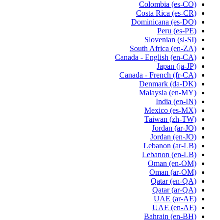
Colombia
(es-CO)
Costa Rica
(es-CR)
Dominicana
(es-DO)
Peru
(es-PE)
Slovenian
(sl-SI)
South Africa
(en-ZA)
Canada - English
(en-CA)
Japan
(ja-JP)
Canada - French
(fr-CA)
Denmark
(da-DK)
Malaysia
(en-MY)
India
(en-IN)
Mexico
(es-MX)
Taiwan
(zh-TW)
Jordan
(ar-JO)
Jordan
(en-JO)
Lebanon
(ar-LB)
Lebanon
(en-LB)
Oman
(en-OM)
Oman
(ar-OM)
Qatar
(en-QA)
Qatar
(ar-QA)
UAE
(ar-AE)
UAE
(en-AE)
Bahrain
(en-BH)