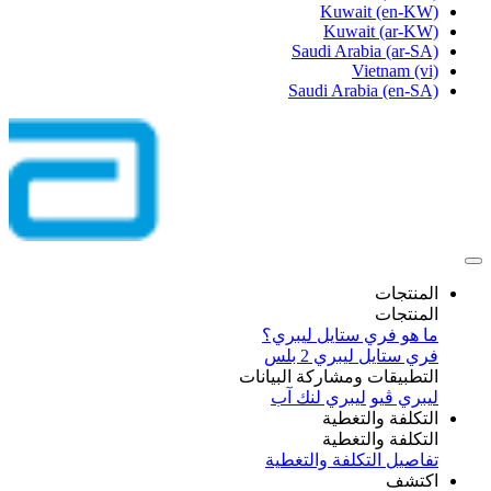
Kuwait
(en-KW)
Kuwait
(ar-KW)
Saudi Arabia
(ar-SA)
Vietnam
(vi)
Saudi Arabia
(en-SA)
المنتجات
المنتجات
ما هو فري ستايل ليبري؟
فري ستايل ليبري 2 بلس​
التطبيقات ومشاركة البيانات
ليبري ڤيو
ليبري لنك آب
التكلفة والتغطية
التكلفة والتغطية
تفاصيل التكلفة والتغطية
اكتشف​