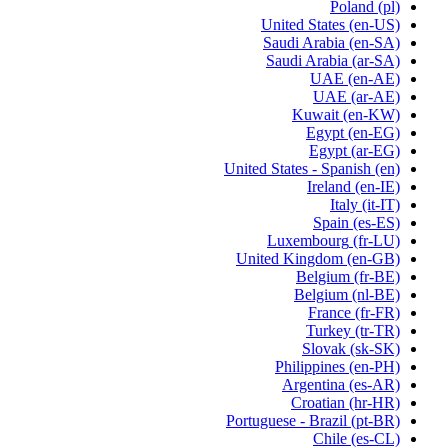
Poland
(pl)
United States
(en-US)
Saudi Arabia
(en-SA)
Saudi Arabia
(ar-SA)
UAE
(en-AE)
UAE
(ar-AE)
Kuwait
(en-KW)
Egypt
(en-EG)
Egypt
(ar-EG)
United States - Spanish
(en)
Ireland
(en-IE)
Italy
(it-IT)
Spain
(es-ES)
Luxembourg
(fr-LU)
United Kingdom
(en-GB)
Belgium
(fr-BE)
Belgium
(nl-BE)
France
(fr-FR)
Turkey
(tr-TR)
Slovak
(sk-SK)
Philippines
(en-PH)
Argentina
(es-AR)
Croatian
(hr-HR)
Portuguese - Brazil
(pt-BR)
Chile
(es-CL)