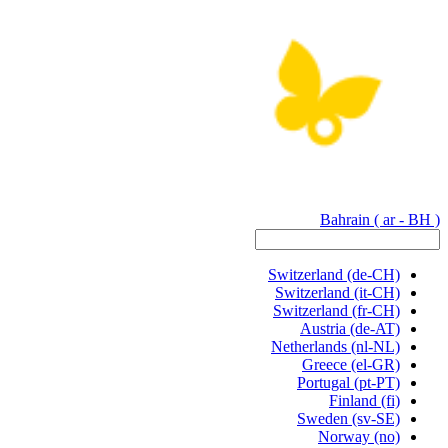
Bahrain
( ar - BH )
Switzerland
(de-CH)
Switzerland
(it-CH)
Switzerland
(fr-CH)
Austria
(de-AT)
Netherlands
(nl-NL)
Greece
(el-GR)
Portugal
(pt-PT)
Finland
(fi)
Sweden
(sv-SE)
Norway
(no)