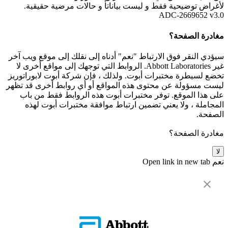
لأغراض توضيحية فقط و ليست بياناتأ و حالات مرضية حقيقية.
ADC-2669652 v3.0
مغادرة الصفحة؟
سيؤدي النقر فوق الارتباط "نعم" أدناه إلى نقلك إلى موقع ويب آخر
غير Abbott Laboratories. الروابط التي توجهك إلى مواقع أخرى لا
تخضع لسيطرة مختبرات أبوت. ولذلك ، فإن شركة أبوت لابوراتوريز
ليست مسؤولة عن محتوى هذه المواقع أو أي روابط أخرى قد تظهر
على هذا الموقع. توفر مختبرات أبوت هذه الروابط فقط من باب
المجاملة ، ولا يعني تضمين ارتباط موافقة مختبرات أبوت لهذه
الصفحة.
مغادرة الصفحة؟
لا
نعم
Open link in new tab