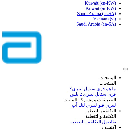
Kuwait
(en-KW)
Kuwait
(ar-KW)
Saudi Arabia
(ar-SA)
Vietnam
(vi)
Saudi Arabia
(en-SA)
المنتجات
المنتجات
ما هو فري ستايل ليبري؟
فري ستايل ليبري 2 بلس​
التطبيقات ومشاركة البيانات
ليبري ڤيو
ليبري لنك آب
التكلفة والتغطية
التكلفة والتغطية
تفاصيل التكلفة والتغطية
اكتشف​