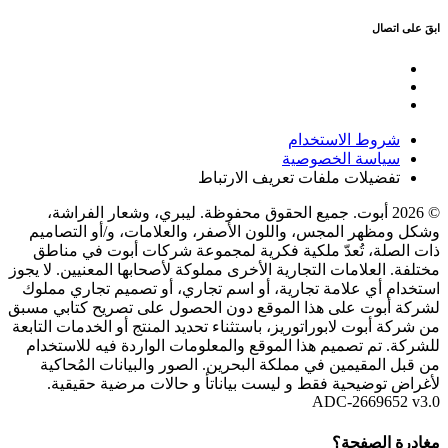
ابقَ على اتصال
شروط الاستخدام
سياسة الخصوصية
تفضيلات ملفات تعريف الارتباط
© 2026 أبوت. جميع الحقوق محفوظة. ليبري، وشعار الفراشة،
وشكل ومظهر المجس، واللون الأصفر، والعلامات، و/أو التصاميم
ذات الصلة، تُعدّ ملكية فكرية لمجموعة شركات أبوت في مناطق
مختلفة. العلامات التجارية الأخرى مملوكة لأصحابها المعنيين. لا يجوز
استخدام أي علامة تجارية، أو اسم تجاري، أو تصميم تجاري مملوك
لشركة أبوت على هذا الموقع دون الحصول على تصريح كتابي مسبق
من شركة أبوت لابوراتوريز، باستثناء تحديد المنتج أو الخدمات التابعة
للشركة. تم تصميم هذا الموقع والمعلومات الواردة فيه للاستخدام
من قبل المقيمين في مملكة البحرين. الصور والبيانات المُحاكية
لأغراض توضيحية فقط و ليست بياناتأ و حالات مرضية حقيقية.
ADC-2669652 v3.0
مغادرة الصفحة؟