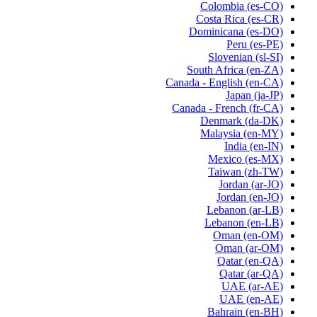
Colombia
(es-CO)
Costa Rica
(es-CR)
Dominicana
(es-DO)
Peru
(es-PE)
Slovenian
(sl-SI)
South Africa
(en-ZA)
Canada - English
(en-CA)
Japan
(ja-JP)
Canada - French
(fr-CA)
Denmark
(da-DK)
Malaysia
(en-MY)
India
(en-IN)
Mexico
(es-MX)
Taiwan
(zh-TW)
Jordan
(ar-JO)
Jordan
(en-JO)
Lebanon
(ar-LB)
Lebanon
(en-LB)
Oman
(en-OM)
Oman
(ar-OM)
Qatar
(en-QA)
Qatar
(ar-QA)
UAE
(ar-AE)
UAE
(en-AE)
Bahrain
(en-BH)