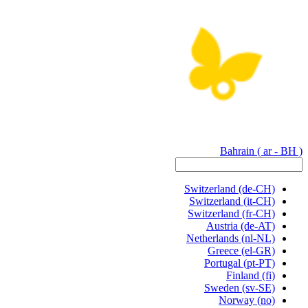
Bahrain
( ar - BH )
Switzerland
(de-CH)
Switzerland
(it-CH)
Switzerland
(fr-CH)
Austria
(de-AT)
Netherlands
(nl-NL)
Greece
(el-GR)
Portugal
(pt-PT)
Finland
(fi)
Sweden
(sv-SE)
Norway
(no)