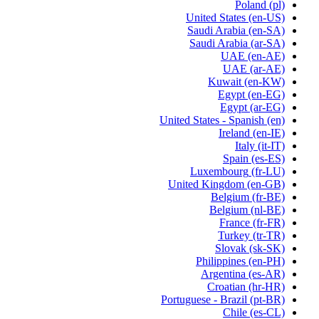
Poland
(pl)
United States
(en-US)
Saudi Arabia
(en-SA)
Saudi Arabia
(ar-SA)
UAE
(en-AE)
UAE
(ar-AE)
Kuwait
(en-KW)
Egypt
(en-EG)
Egypt
(ar-EG)
United States - Spanish
(en)
Ireland
(en-IE)
Italy
(it-IT)
Spain
(es-ES)
Luxembourg
(fr-LU)
United Kingdom
(en-GB)
Belgium
(fr-BE)
Belgium
(nl-BE)
France
(fr-FR)
Turkey
(tr-TR)
Slovak
(sk-SK)
Philippines
(en-PH)
Argentina
(es-AR)
Croatian
(hr-HR)
Portuguese - Brazil
(pt-BR)
Chile
(es-CL)