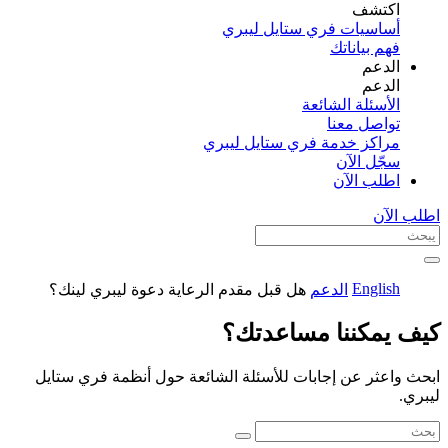
اكتشف​
أساسيات فري ستايل ليبري
فهم بياناتك
الدعم
الدعم
الأسئلة الشائعة
تواصل معنا
مراكز خدمة فري ستايل ليبري
سجّل الآن​
اطلب الآن
اطلب الآن
English
الدعم
هل قبل مقدم الرعاية دعوة ليبري لينك؟
كيف يمكننا مساعدتك؟
ابحث واعثر عن إجابات للأسئلة الشائعة حول أنظمة فري ستايل
ليبري.