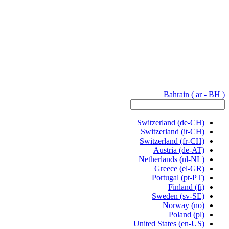
Bahrain
( ar - BH )
Switzerland
(de-CH)
Switzerland
(it-CH)
Switzerland
(fr-CH)
Austria
(de-AT)
Netherlands
(nl-NL)
Greece
(el-GR)
Portugal
(pt-PT)
Finland
(fi)
Sweden
(sv-SE)
Norway
(no)
Poland
(pl)
United States
(en-US)