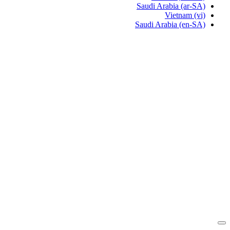
Saudi Arabia
(ar-SA)
Vietnam
(vi)
Saudi Arabia
(en-SA)