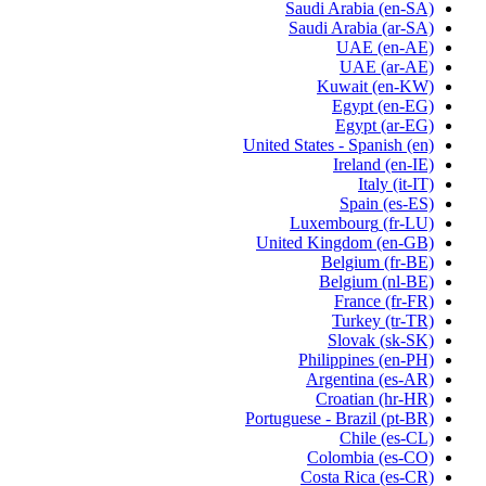
Saudi Arabia
(en-SA)
Saudi Arabia
(ar-SA)
UAE
(en-AE)
UAE
(ar-AE)
Kuwait
(en-KW)
Egypt
(en-EG)
Egypt
(ar-EG)
United States - Spanish
(en)
Ireland
(en-IE)
Italy
(it-IT)
Spain
(es-ES)
Luxembourg
(fr-LU)
United Kingdom
(en-GB)
Belgium
(fr-BE)
Belgium
(nl-BE)
France
(fr-FR)
Turkey
(tr-TR)
Slovak
(sk-SK)
Philippines
(en-PH)
Argentina
(es-AR)
Croatian
(hr-HR)
Portuguese - Brazil
(pt-BR)
Chile
(es-CL)
Colombia
(es-CO)
Costa Rica
(es-CR)