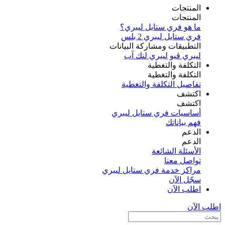
المنتجات
المنتجات
ما هو فري ستايل ليبري؟
فري ستايل ليبري 2 بلس​
التطبيقات ومشاركة البيانات
ليبري ڤيو
ليبري لنك آب
التكلفة والتغطية
التكلفة والتغطية
تفاصيل التكلفة والتغطية
اكتشف​
اكتشف​
أساسيات فري ستايل ليبري
فهم بياناتك
الدعم
الدعم
الأسئلة الشائعة
تواصل معنا
مراكز خدمة فري ستايل ليبري
سجّل الآن​
اطلب الآن
اطلب الآن