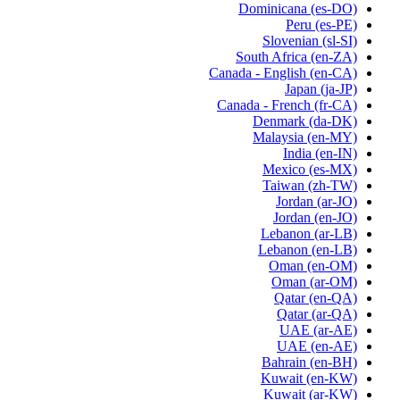
Dominicana
(es-DO)
Peru
(es-PE)
Slovenian
(sl-SI)
South Africa
(en-ZA)
Canada - English
(en-CA)
Japan
(ja-JP)
Canada - French
(fr-CA)
Denmark
(da-DK)
Malaysia
(en-MY)
India
(en-IN)
Mexico
(es-MX)
Taiwan
(zh-TW)
Jordan
(ar-JO)
Jordan
(en-JO)
Lebanon
(ar-LB)
Lebanon
(en-LB)
Oman
(en-OM)
Oman
(ar-OM)
Qatar
(en-QA)
Qatar
(ar-QA)
UAE
(ar-AE)
UAE
(en-AE)
Bahrain
(en-BH)
Kuwait
(en-KW)
Kuwait
(ar-KW)