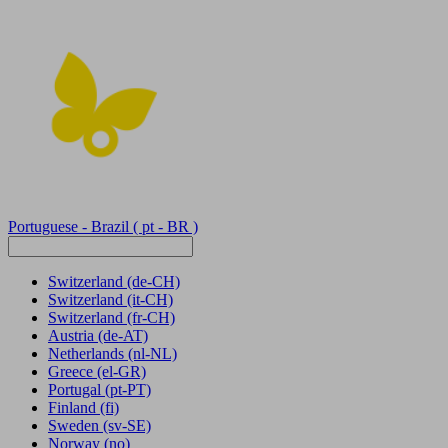
Portuguese - Brazil
( pt - BR )
Switzerland
(de-CH)
Switzerland
(it-CH)
Switzerland
(fr-CH)
Austria
(de-AT)
Netherlands
(nl-NL)
Greece
(el-GR)
Portugal
(pt-PT)
Finland
(fi)
Sweden
(sv-SE)
Norway
(no)