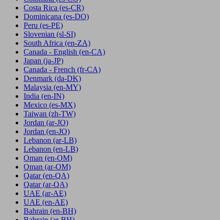
Costa Rica
(es-CR)
Dominicana
(es-DO)
Peru
(es-PE)
Slovenian
(sl-SI)
South Africa
(en-ZA)
Canada - English
(en-CA)
Japan
(ja-JP)
Canada - French
(fr-CA)
Denmark
(da-DK)
Malaysia
(en-MY)
India
(en-IN)
Mexico
(es-MX)
Taiwan
(zh-TW)
Jordan
(ar-JO)
Jordan
(en-JO)
Lebanon
(ar-LB)
Lebanon
(en-LB)
Oman
(en-OM)
Oman
(ar-OM)
Qatar
(en-QA)
Qatar
(ar-QA)
UAE
(ar-AE)
UAE
(en-AE)
Bahrain
(en-BH)
Bahrain
(ar-BH)