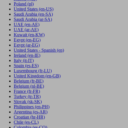
Poland
(pl)
United States
(en-US)
Saudi Arabia
(en-SA)
Saudi Arabia
(ar-SA)
UAE
(en-AE)
UAE
(ar-AE)
Kuwait
(en-KW)
Egypt
(en-EG)
Egypt
(ar-EG)
United States - Spanish
(en)
Ireland
(en-IE)
Italy
(it-IT)
Spain
(es-ES)
Luxembourg
(fr-LU)
United Kingdom
(en-GB)
Belgium
(fr-BE)
Belgium
(nl-BE)
France
(fr-FR)
Turkey
(tr-TR)
Slovak
(sk-SK)
Philippines
(en-PH)
Argentina
(es-AR)
Croatian
(hr-HR)
Chile
(es-CL)
Colombia
(es-CO)