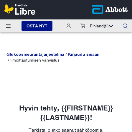
OSTA NYT
Finland
(fi)
Glukoosiseurantajärjestelmä
Kirjaudu sisään
Ilmoittautumisen vahvistus
Hyvin tehty,
{
{FIRSTNAME}}
{
{LASTNAME}}
!
Tarkista, oletko saanut sähköpostia.