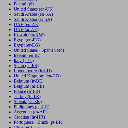
Poland
(pl)
United States
(en-US)
Saudi Arabia
(en-SA)
Saudi Arabia
(ar-SA)
UAE
(en-AE)
UAE
(ar-AE)
Kuwait
(en-KW)
Egypt
(en-EG)
Egypt
(ar-EG)
United States - Spanish
(en)
Ireland
(en-IE)
Italy
(it-IT)
Spain
(es-ES)
Luxembourg
(fr-LU)
United Kingdom
(en-GB)
Belgium
(fr-BE)
Belgium
(nl-BE)
France
(fr-FR)
Turkey
(tr-TR)
Slovak
(sk-SK)
Philippines
(en-PH)
Argentina
(es-AR)
Croatian
(hr-HR)
Portuguese - Brazil
(pt-BR)
Chile
(es-CL)