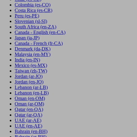
Colombia
(es-CO)
Costa Rica
(es-CR)
Peru
(es-PE)
Slovenian
(sl-SI)
South Africa
(en-ZA)
Canada - English
(en-CA)
Japan
(ja-JP)
Canada - French
(fr-CA)
Denmark
(da-DK)
Malaysia
(en-MY)
India
(en-IN)
Mexico
(es-MX)
Taiwan
(zh-TW)
Jordan
(ar-JO)
Jordan
(en-JO)
Lebanon
(ar-LB)
Lebanon
(en-LB)
Oman
(en-OM)
Oman
(ar-OM)
Qatar
(en-QA)
Qatar
(ar-QA)
UAE
(ar-AE)
UAE
(en-AE)
Bahrain
(en-BH)
Bahrain
(ar-BH)