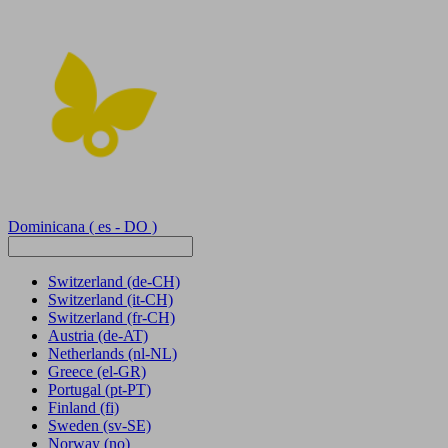
Dominicana
( es - DO )
Switzerland
(de-CH)
Switzerland
(it-CH)
Switzerland
(fr-CH)
Austria
(de-AT)
Netherlands
(nl-NL)
Greece
(el-GR)
Portugal
(pt-PT)
Finland
(fi)
Sweden
(sv-SE)
Norway
(no)