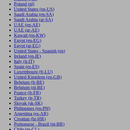
Poland
(pl)
United States
(en-US)
Saudi Arabia
(en-SA)
Saudi Arabia
(ar-SA)
UAE
(en-AE)
UAE
(ar-AE)
Kuwait
(en-KW)
Egypt
(en-EG)
Egypt
(ar-EG)
United States - Spanish
(en)
Ireland
(en-IE)
Italy
(it-IT)
Spain
(es-ES)
Luxembourg
(fr-LU)
United Kingdom
(en-GB)
Belgium
(fr-BE)
Belgium
(nl-BE)
France
(fr-FR)
Turkey
(tr-TR)
Slovak
(sk-SK)
Philippines
(en-PH)
Argentina
(es-AR)
Croatian
(hr-HR)
Portuguese - Brazil
(pt-BR)
Chile
(es-CL)