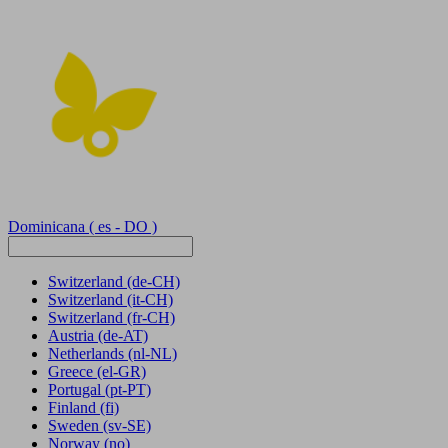
Dominicana
( es - DO )
Switzerland
(de-CH)
Switzerland
(it-CH)
Switzerland
(fr-CH)
Austria
(de-AT)
Netherlands
(nl-NL)
Greece
(el-GR)
Portugal
(pt-PT)
Finland
(fi)
Sweden
(sv-SE)
Norway
(no)