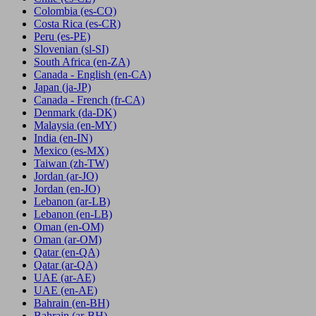
Colombia
(es-CO)
Costa Rica
(es-CR)
Peru
(es-PE)
Slovenian
(sl-SI)
South Africa
(en-ZA)
Canada - English
(en-CA)
Japan
(ja-JP)
Canada - French
(fr-CA)
Denmark
(da-DK)
Malaysia
(en-MY)
India
(en-IN)
Mexico
(es-MX)
Taiwan
(zh-TW)
Jordan
(ar-JO)
Jordan
(en-JO)
Lebanon
(ar-LB)
Lebanon
(en-LB)
Oman
(en-OM)
Oman
(ar-OM)
Qatar
(en-QA)
Qatar
(ar-QA)
UAE
(ar-AE)
UAE
(en-AE)
Bahrain
(en-BH)
Bahrain
(ar-BH)