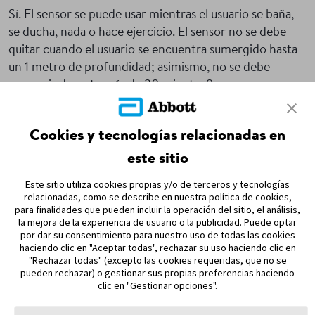
Sí. El sensor se puede usar mientras el usuario se baña,
se ducha, nada o hace ejercicio. El sensor no se debe
quitar cuando el usuario se encuentra sumergido hasta
un 1 metro de profundidad; asimismo, no se debe
sumergir durante más de 30 minutos9.
Cookies y tecnologías relacionadas en
Volver A Las Preguntas Frecuentes
este sitio
Este sitio utiliza cookies propias y/o de terceros y tecnologías
relacionadas, como se describe en nuestra política de cookies,
para finalidades que pueden incluir la operación del sitio, el análisis,
MAPA DEL SITIO
la mejora de la experiencia de usuario o la publicidad. Puede optar
por dar su consentimiento para nuestro uso de todas las cookies
haciendo clic en "Aceptar todas", rechazar su uso haciendo clic en
REFERENCIAS & AVISO LEGAL
"Rechazar todas" (excepto las cookies requeridas, que no se
pueden rechazar) o gestionar sus propias preferencias haciendo
CONTÁCTANOS
clic en "Gestionar opciones".