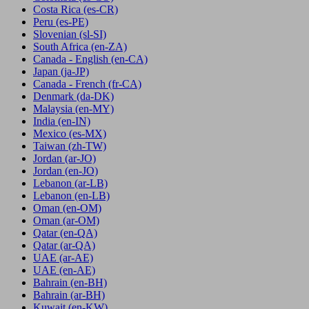
Costa Rica
(es-CR)
Peru
(es-PE)
Slovenian
(sl-SI)
South Africa
(en-ZA)
Canada - English
(en-CA)
Japan
(ja-JP)
Canada - French
(fr-CA)
Denmark
(da-DK)
Malaysia
(en-MY)
India
(en-IN)
Mexico
(es-MX)
Taiwan
(zh-TW)
Jordan
(ar-JO)
Jordan
(en-JO)
Lebanon
(ar-LB)
Lebanon
(en-LB)
Oman
(en-OM)
Oman
(ar-OM)
Qatar
(en-QA)
Qatar
(ar-QA)
UAE
(ar-AE)
UAE
(en-AE)
Bahrain
(en-BH)
Bahrain
(ar-BH)
Kuwait
(en-KW)