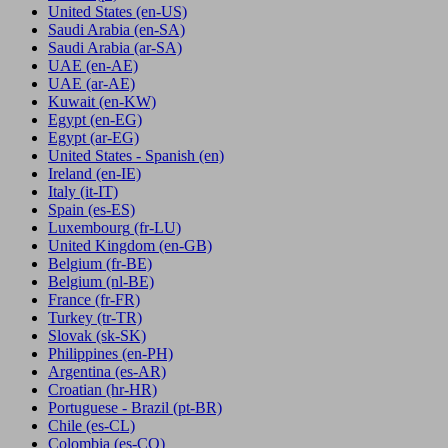
United States
(en-US)
Saudi Arabia
(en-SA)
Saudi Arabia
(ar-SA)
UAE
(en-AE)
UAE
(ar-AE)
Kuwait
(en-KW)
Egypt
(en-EG)
Egypt
(ar-EG)
United States - Spanish
(en)
Ireland
(en-IE)
Italy
(it-IT)
Spain
(es-ES)
Luxembourg
(fr-LU)
United Kingdom
(en-GB)
Belgium
(fr-BE)
Belgium
(nl-BE)
France
(fr-FR)
Turkey
(tr-TR)
Slovak
(sk-SK)
Philippines
(en-PH)
Argentina
(es-AR)
Croatian
(hr-HR)
Portuguese - Brazil
(pt-BR)
Chile
(es-CL)
Colombia
(es-CO)