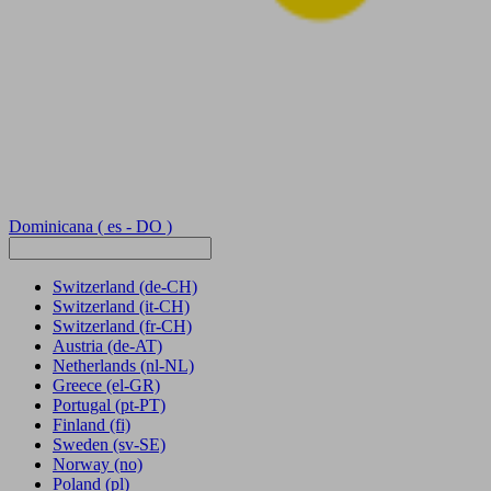
Dominicana
( es - DO )
Switzerland
(de-CH)
Switzerland
(it-CH)
Switzerland
(fr-CH)
Austria
(de-AT)
Netherlands
(nl-NL)
Greece
(el-GR)
Portugal
(pt-PT)
Finland
(fi)
Sweden
(sv-SE)
Norway
(no)
Poland
(pl)