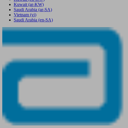
Kuwait
(ar-KW)
Saudi Arabia
(ar-SA)
Vietnam
(vi)
Saudi Arabia
(en-SA)