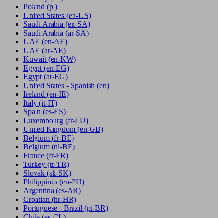
Poland
(pl)
United States
(en-US)
Saudi Arabia
(en-SA)
Saudi Arabia
(ar-SA)
UAE
(en-AE)
UAE
(ar-AE)
Kuwait
(en-KW)
Egypt
(en-EG)
Egypt
(ar-EG)
United States - Spanish
(en)
Ireland
(en-IE)
Italy
(it-IT)
Spain
(es-ES)
Luxembourg
(fr-LU)
United Kingdom
(en-GB)
Belgium
(fr-BE)
Belgium
(nl-BE)
France
(fr-FR)
Turkey
(tr-TR)
Slovak
(sk-SK)
Philippines
(en-PH)
Argentina
(es-AR)
Croatian
(hr-HR)
Portuguese - Brazil
(pt-BR)
Chile
(es-CL)