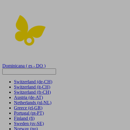
Dominicana
( es - DO )
Switzerland
(de-CH)
Switzerland
(it-CH)
Switzerland
(fr-CH)
Austria
(de-AT)
Netherlands
(nl-NL)
Greece
(el-GR)
Portugal
(pt-PT)
Finland
(fi)
Sweden
(sv-SE)
Norway
(no)