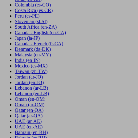
Colombia
(es-CO)
Costa Rica
(es-CR)
Peru
(es-PE)
Slovenian
(sl-SI)
South Africa
(en-ZA)
Canada - English
(en-CA)
Japan
(ja-JP)
Canada - French
(fr-CA)
Denmark
(da-DK)
Malaysia
(en-MY)
India
(en-IN)
Mexico
(es-MX)
Taiwan
(zh-TW)
Jordan
(ar-JO)
Jordan
(en-JO)
Lebanon
(ar-LB)
Lebanon
(en-LB)
Oman
(en-OM)
Oman
(ar-OM)
Qatar
(en-QA)
Qatar
(ar-QA)
UAE
(ar-AE)
UAE
(en-AE)
Bahrain
(en-BH)
Bahrain
(ar-BH)