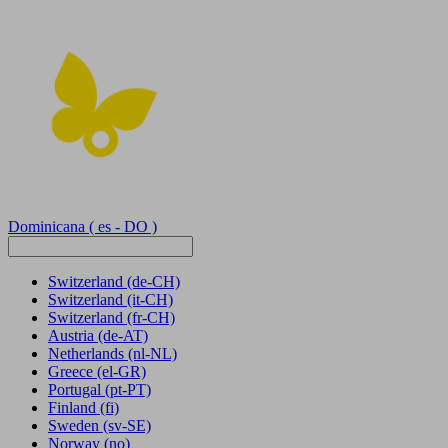
Dominicana
( es - DO )
Switzerland
(de-CH)
Switzerland
(it-CH)
Switzerland
(fr-CH)
Austria
(de-AT)
Netherlands
(nl-NL)
Greece
(el-GR)
Portugal
(pt-PT)
Finland
(fi)
Sweden
(sv-SE)
Norway
(no)