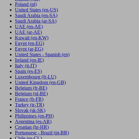
Poland
(pl)
United States
(en-US)
Saudi Arabia
(en-SA)
Saudi Arabia
(ar-SA)
UAE
(en-AE)
UAE
(ar-AE)
Kuwait
(en-KW)
Egypt
(en-EG)
Egypt
(ar-EG)
United States - Spanish
(en)
Ireland
(en-IE)
Italy
(it-IT)
Spain
(es-ES)
Luxembourg
(fr-LU)
United Kingdom
(en-GB)
Belgium
(fr-BE)
Belgium
(nl-BE)
France
(fr-FR)
Turkey
(tr-TR)
Slovak
(sk-SK)
Philippines
(en-PH)
Argentina
(es-AR)
Croatian
(hr-HR)
Portuguese - Brazil
(pt-BR)
Chile
(es-CL)