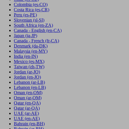
Colombia
(es-CO)
Costa Rica
(es-CR)
Peru
(es-PE)
Slovenian
(sl-SI)
South Africa
(en-ZA)
Canada - English
(en-CA)
Japan
(ja-JP)
Canada - French
(fr-CA)
Denmark
(da-DK)
Malaysia
(en-MY)
India
(en-IN)
Mexico
(es-MX)
Taiwan
(zh-TW)
Jordan
(ar-JO)
Jordan
(en-JO)
Lebanon
(ar-LB)
Lebanon
(en-LB)
Oman
(en-OM)
Oman
(ar-OM)
Qatar
(en-QA)
Qatar
(ar-QA)
UAE
(ar-AE)
UAE
(en-AE)
Bahrain
(en-BH)
Bahrain
(ar-BH)