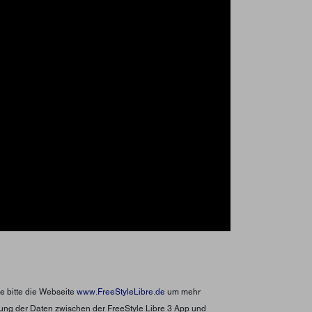
e bitte die Webseite
www.FreeStyleLibre.de
um mehr
agung der Daten zwischen der FreeStyle Libre 3 App und