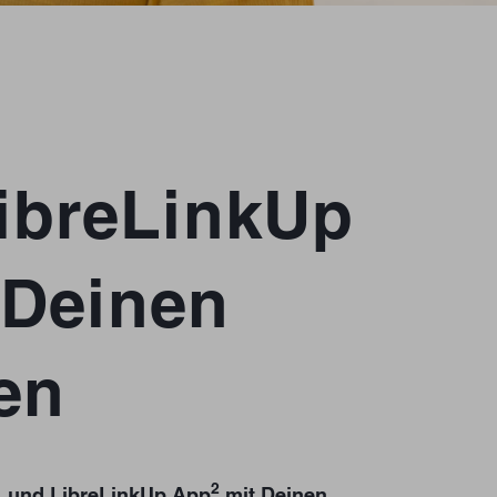
LibreLinkUp
 Deinen
en
1
2
und LibreLinkUp App
mit Deinen