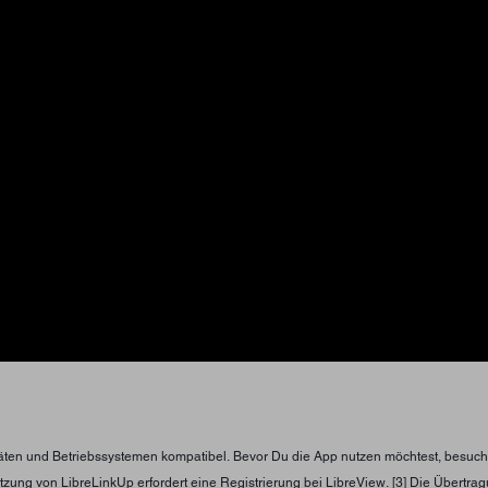
eräten und Betriebssystemen kompatibel. Bevor Du die App nutzen möchtest, besuch
Nutzung von LibreLinkUp erfordert eine Registrierung bei LibreView. [3] Die Übertr