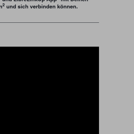
2
n
und sich verbinden können.