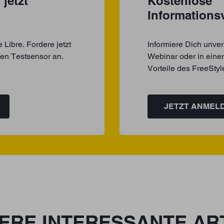
jetzt
Kostenlose
Informations
Libre. Fordere jetzt
Informiere Dich unver
nen Testsensor an.
Webinar oder in einer
Vorteile des FreeSty
JETZT ANMEL
ERE INTERESSANTE AR