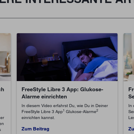
ch
FreeStyle Libre 3 App: Glukose-
Fr
Alarme einrichten
Se
In diesem Video erfahrst Du, wie Du in Deiner
In
1
2
FreeStyle Libre 3 App
Glukose-Alarme
Se
er
einrichten kannst.
Le
en
Zum Beitrag
Zu
s