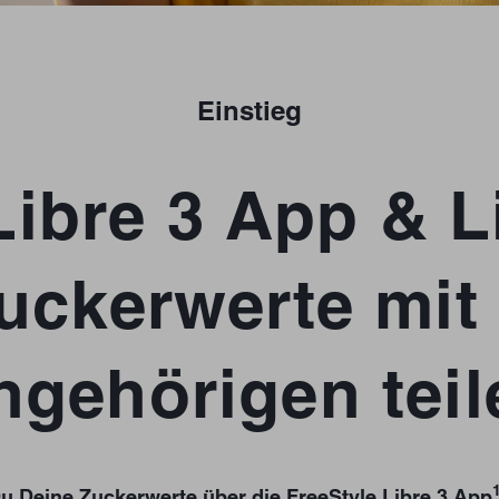
Einstieg
Libre 3 App & 
uckerwerte mit
ngehörigen teil
Du Deine Zuckerwerte über die FreeStyle Libre 3 App