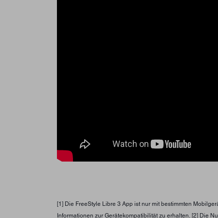
[1] Die FreeStyle Libre 3 App ist nur mit bestimmten Mobilg
Informationen zur Gerätekompatibilität zu erhalten. [2] Die 