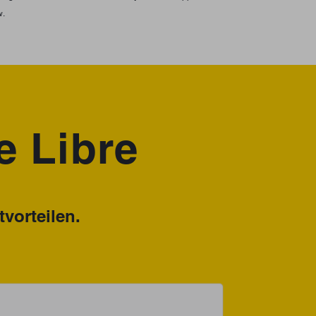
w.
e Libre
vorteilen.