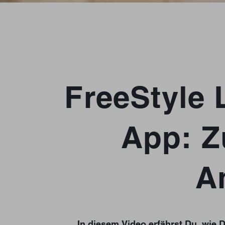
FreeStyle 
App: Z
A
In diesem Video erfährst Du, wie 