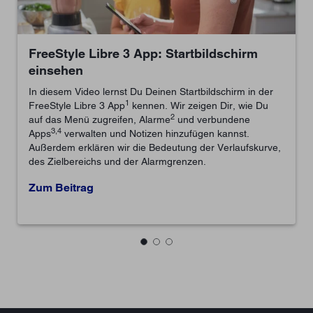
hirm
FreeStyle Libre 3 App: Glukose-Alar
einrichten
rm in der
In diesem Video erfahrst Du, wie Du in Deiner Free
1
2
, wie Du
Libre 3 App
Glukose-Alarme
einrichten kannst.
ene
Zum Beitrag
nst.
aufskurve,