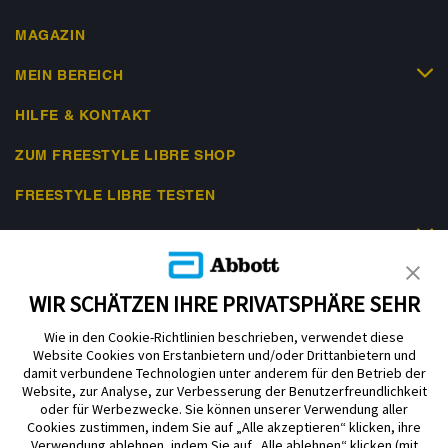
MAGAZIN
MEIN BEREICH
HILFE & KONTAKT
ZUM FREESTYLE LIBRE SHOP
FREESTYLE LIBRE TESTEN
RECHTLICHES
WIR SCHÄTZEN IHRE PRIVATSPHÄRE SEHR
Wie in den Cookie-Richtlinien beschrieben, verwendet diese
Website Cookies von Erstanbietern und/oder Drittanbietern und
Nutzungsbedingungen
Datenschutzerklärung
Impressum
damit verbundene Technologien unter anderem für den Betrieb der
Website, zur Analyse, zur Verbesserung der Benutzerfreundlichkeit
Cookie-Präferenzen
oder für Werbezwecke. Sie können unserer Verwendung aller
Cookies zustimmen, indem Sie auf „Alle akzeptieren“ klicken, ihre
Verwendung ablehnen, indem Sie auf „Alle ablehnen“ klicken (mit
ADC-2645099 v9.0