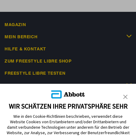
MAGAZIN
MEIN BEREICH
HILFE & KONTAKT
ZUM FREESTYLE LIBRE SHOP
FREESTYLE LIBRE TESTEN
RECHTLICHES
WIR SCHÄTZEN IHRE PRIVATSPHÄRE SEHR
Wie in den Cookie-Richtlinien beschrieben, verwendet diese
Website Cookies von Erstanbietern und/oder Drittanbietern und
Nutzungsbedingungen
Datenschutzerklärung
Impressum
damit verbundene Technologien unter anderem für den Betrieb der
Website, zur Analyse, zur Verbesserung der Benutzerfreundlichkeit
Cookie-Präferenzen