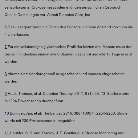
sensorbasierter Glukosemesssysteme für den persönlichen Gebrauch.
Quelle: Daten liegen vor. Abbott Diabetes Care, Inc.
6
Das Lesegerät kann die Daten des Sensors in einem Abstand von 1 cm bis
4 cm erfassen.
7
Für ein vollständiges glykämisches Profil der letzten drei Monate muss der
Sensor mindestens einmal alle 8 Stunden gescannt und alle 15 Tage ersetzt
werden.
8
Alarme sind standardgemäß ausgeschaltet und müssen eingeschaltet
werden.
9
Haak, Thomas, et al. Diabetes Therapy. 2017; 8 (1): 55–73. Studie wurde
mit 224 Erwachsenen durchgeführt
10
Bolinder, Jan, et al. The Lancet. 2016; 388 (10057): 2254-2263. Studie
wurde mit 239 Erwachsenen durchgeführt.
11
Houlder, S. K. and Yardley, J. E. Continuous Glucose Monitoring and