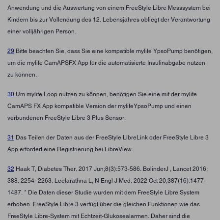
Anwendung und die Auswertung von einem FreeStyle Libre Messsystem bei
Kindern bis zur Vollendung des 12. Lebensjahres obliegt der Verantwortung
einer volljährigen Person.
29
Bitte beachten Sie, dass Sie eine kompatible mylife YpsoPump benötigen,
um die mylife CamAPSFX App für die automatisierte Insulinabgabe nutzen
zu können.
30
Um mylife Loop nutzen zu können, benötigen Sie eine mit der mylife
CamAPS FX App kompatible Version der mylifeYpsoPump und einen
verbundenen FreeStyle Libre 3 Plus Sensor.
31
Das Teilen der Daten aus der FreeStyle LibreLink oder FreeStyle Libre 3
App erfordert eine Registrierung bei LibreView.
32
Haak T, Diabetes Ther. 2017 Jun;8(3):573-586. BolinderJ , Lancet 2016;
388: 2254–2263. Leelarathna L, N Engl J Med. 2022 Oct 20;387(16):1477-
1487. * Die Daten dieser Studie wurden mit dem FreeStyle Libre System
erhoben. FreeStyle Libre 3 verfügt über die gleichen Funktionen wie das
FreeStyle Libre-System mit Echtzeit-Glukosealarmen. Daher sind die