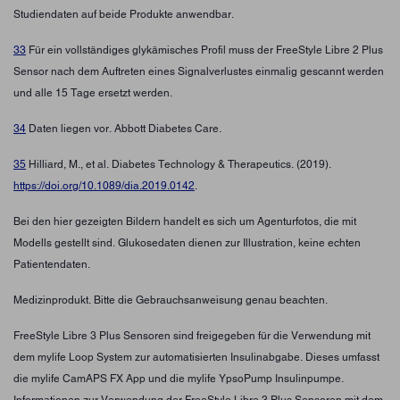
Studiendaten auf beide Produkte anwendbar.
33
Für ein vollständiges glykämisches Profil muss der FreeStyle Libre 2 Plus
Sensor nach dem Auftreten eines Signalverlustes einmalig gescannt werden
und alle 15 Tage ersetzt werden.
34
Daten liegen vor. Abbott Diabetes Care.
35
Hilliard, M., et al. Diabetes Technology & Therapeutics. (2019).
https://doi.org/10.1089/dia.2019.0142
.
Bei den hier gezeigten Bildern handelt es sich um Agenturfotos, die mit
Modells gestellt sind. Glukosedaten dienen zur Illustration, keine echten
Patientendaten.
Medizinprodukt. Bitte die Gebrauchsanweisung genau beachten.
FreeStyle Libre 3 Plus Sensoren sind freigegeben für die Verwendung mit
dem mylife Loop System zur automatisierten Insulinabgabe. Dieses umfasst
die mylife CamAPS FX App und die mylife YpsoPump Insulinpumpe.
Informationen zur Verwendung der FreeStyle Libre 3 Plus Sensoren mit dem