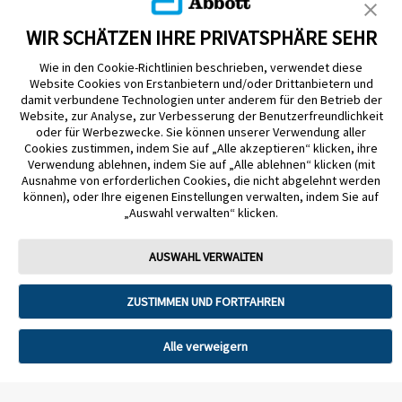
WIR SCHÄTZEN IHRE PRIVATSPHÄRE SEHR
Wie in den Cookie-Richtlinien beschrieben, verwendet diese
Website Cookies von Erstanbietern und/oder Drittanbietern und
damit verbundene Technologien unter anderem für den Betrieb der
Website, zur Analyse, zur Verbesserung der Benutzerfreundlichkeit
Impressum
Nutzungsbedingungen
Datenschutzerklärung
oder für Werbezwecke. Sie können unserer Verwendung aller
Cookie Richtlinie
Barrierefreiheitserklärung
Cookies zustimmen, indem Sie auf „Alle akzeptieren“ klicken, ihre
Verwendung ablehnen, indem Sie auf „Alle ablehnen“ klicken (mit
Mitteilung zur Datenverordnung
Cookie-Präferenzen
Ausnahme von erforderlichen Cookies, die nicht abgelehnt werden
können), oder Ihre eigenen Einstellungen verwalten, indem Sie auf
„Auswahl verwalten“ klicken.
Copyright © 2026 Abbott. Alle Rechte vorbehalten. Libre, das
Schmetterlingslogo, die Form und das Erscheinungsbild des Sensors, die
Farbe Gelb sowie sämtliche damit zusammenhängende Marken und/oder
AUSWAHL VERWALTEN
Designs sind das geistige Eigentum der Abbott Unternehmensgruppe in
ausgewählten Ländern.
ZUSTIMMEN UND FORTFAHREN
Tandem Diabetes Care, Inc. Alle Rechte vorbehalten. Tandem Diabetes
Care, die Tandem Logos, Control-IQ, Control-IQ+, t:slim X2, t:slim, Tandem
t:slim Mobile App und Tandem Source sind eingetragene Marken oder
Marken von Tandem Diabetes Care, Inc. in den USA und/oder anderen
Alle verweigern
Ländern.
ADC-2621330 v9.0