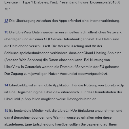
Exercise in Type 1 Diabetes: Past, Present and Future. Biosensors 2018; 8:
73."
12
Die Übertragung zwischen den Apps erfordert eine Internetverbindung.
13
Die LibreView Daten werden in ein virtuelles nicht öffentliches Netzwerk
übertragen und auf einer SQLServer-Datenbank gehostet. Die Daten sind
auf Dateiebene verschlüsselt. Die Verschlüsselung und Art der
Schlüsselspeicherfunktionen verhindern, dass der Cloud-Hosting-Anbieter
(Amazon Web Services) die Daten einsehen kann. Bei Nutzung von
LibreView in Österreich werden die Daten auf Servern in der EU gehostet.
Der Zugang zum jeweiligen Nutzer-Account ist passwortgeschützt.
14
LibreLinkUp ist eine mobile Applikation. Für die Nutzung von LibreLinkUp
ist eine Registrierung bei LibreView erforderlich. Für das Herunterladen der
LibreLinkUp App fallen möglicherweise Datengebühren an.
15
Es besteht die Möglichkeit, die LibreLinkUp Einladung anzunehmen und
damit Benachrichtigungen und Warnhinweise zu erhalten oder diese
abzulehnen. Eine Entscheidung hierüber sollten Sie basierend auf Ihren