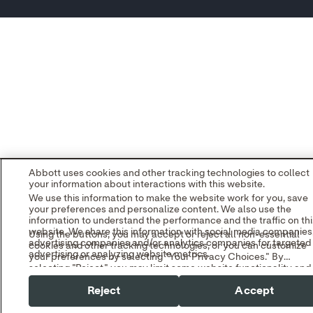
Abbott uses cookies and other tracking technologies to collect
your information about interactions with this website.
We use this information to make the website work for you, save
your preferences and personalize content. We also use the
information to understand the performance and the traffic on thi
website. We share this information with social media companies
Using the buttons, you may accept or reject all non-essential
advertising companies and/or analytics companies for targeted
cookies and other tracking technologies, or you can customize
advertising or analyzing website metrics.
your preferences by selecting "Your Privacy Choices." By
selecting "Reject," you may limit some website functionality and
You can withdraw or change your consent at any time by using
your overall experience with this website.
the "Your Privacy Choices" link in our website footer.
Reject
Accept
Read our
Cookie Notice
and
Privacy Policy
to learn more.