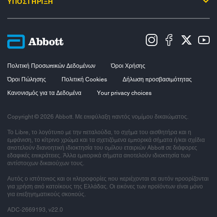
ΥΠΟΣΤΗΡΙΞΗ
Πολιτική Προσωπικών Δεδομένων
Όροι Χρήσης
Όροι Πώλησης
Πολιτική Cookies
Δήλωση προσβασιμότητας
Κανονισμός για τα Δεδομένα
Your privacy choices
Copyright © 2026 Abbott. Με επιφύλαξη παντός νομίμου δικαιώματος.
Το Libre, το λογότυπο με την πεταλούδα, το σχήμα του αισθητήρα και η
εμφάνιση, το κίτρινο χρώμα και τα σχετιζόμενα εμπορικά σήματα ή/και σχέδια
αποτελούν διανοητική ιδιοκτησία του ομίλου εταιριών Abbott σε διάφορες
εδαφικές επικράτειες. Άλλα εμπορικά σήματα αποτελούν ιδιοκτησία των
αντίστοιχων δικαιούχων τους.
Αυτός ο ιστότοπος και οι πληροφορίες που περιέχονται σε αυτόν προορίζονται
για χρήση από κατοίκους της Ελλάδας. Οι εικόνες των προϊόντων είναι μόνο
για επεξηγηματικούς σκοπούς.
ADC-2669193, v22.0