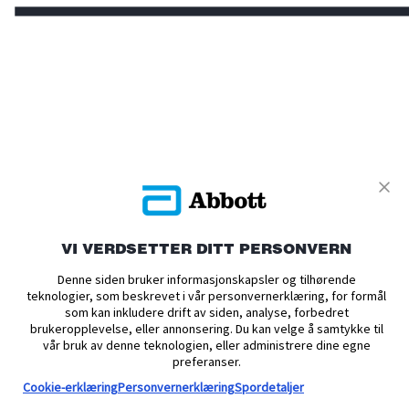
UTFORSK
PRODUKTER
VI VERDSETTER DITT PERSONVERN
KOM I GANG
Denne siden bruker informasjonskapsler og tilhørende
HJELP
teknologier, som beskrevet i vår personvernerklæring, for formål
som kan inkludere drift av siden, analyse, forbedret
brukeropplevelse, eller annonsering. Du kan velge å samtykke til
vår bruk av denne teknologien, eller administrere dine egne
preferanser.
Cookie-erklæring
Personvernerklæring
Spordetaljer