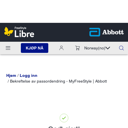
KJØP NÅ
Norway
(no)
Hjem
Logg inn
Bekreftelse av passordendring - MyFreeStyle | Abbott