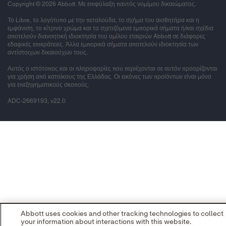
Copyright © 2026 Abbott. Με επιφύλαξη παντός νομίμου δικαιώματος.
Το Libre, το λογότυπο με την πεταλούδα, το σχήμα του αισθητήρα και η
εμφάνιση, το κίτρινο χρώμα και τα σχετιζόμενα εμπορικά σήματα ή/και σχέδια
αποτελούν διανοητική ιδιοκτησία του ομίλου εταιριών Abbott σε διάφορες
εδαφικές επικράτειες. Άλλα εμπορικά σήματα αποτελούν ιδιοκτησία των
αντίστοιχων δικαιούχων τους.
Αυτός ο ιστότοπος και οι πληροφορίες που περιέχονται σε αυτόν προορίζονται
για χρήση από κατοίκους της Ελλάδας. Οι εικόνες των προϊόντων είναι μόνο
για επεξηγηματικούς σκοπούς.
ADC-2669193, v22.0
Abbott uses cookies and other tracking technologies to collect
your information about interactions with this website.