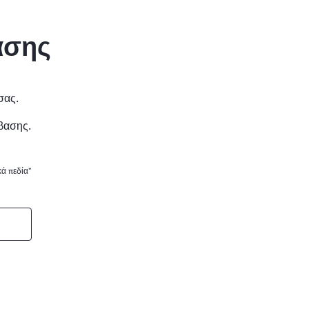
ασης
σας.
βασης.
ά πεδία*