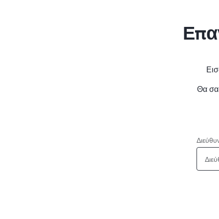
Επα
Εισ
Θα σα
Διεύθυ