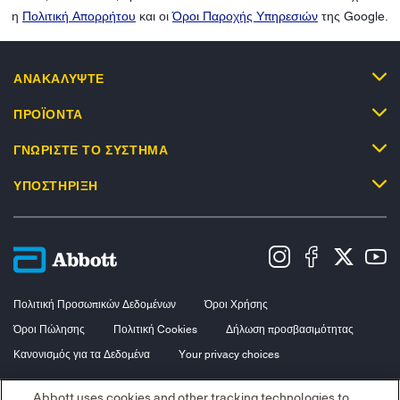
η
Πολιτική Απορρήτου
και οι
Όροι Παροχής Υπηρεσιών
της Google.
ΑΝΑΚΑΛΥΨΤΕ
ΠΡΟΪΟΝΤΑ
ΓΝΩΡΙΣΤΕ ΤΟ ΣΥΣΤΗΜΑ
ΥΠΟΣΤΗΡΙΞΗ
Πολιτική Προσωπικών Δεδομένων
Όροι Χρήσης
Όροι Πώλησης
Πολιτική Cookies
Δήλωση προσβασιμότητας
Κανονισμός για τα Δεδομένα
Your privacy choices
Copyright © 2026 Abbott. Με επιφύλαξη παντός νομίμου δικαιώματος.
Abbott uses cookies and other tracking technologies to