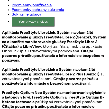
Podmienky používania
Podmienky ochrany súkromia
Súkromie údajov
Your privacy choices
Aplikácia FreeStyle LibreLink, Systém na okamžité
monitorovanie glukózy FreeStyle Libre 2 (Senzor), Systém
na okamžité monitorovanie glukózy FreeStyle Libre 2
(Čítačka)
a
LibreView
, ktorý zahŕňa aj mobilnú aplikáciu
LibreLinkUp sú zdravotníckymi pomôckami.
Čítajte
pozorne príručku používateľa a informácie o bezpečnom
používaní.
Aplikácia FreeStyle LibreLink a Systém na okamžité
monitorovanie glukózy FreeStyle Libre 2 Plus (Senzor)
sú
zdravotníckymi pomôckami.
Čítajte pozorne príručku
používateľa a informácie o bezpečnom používaní.
FreeStyle Optium Neo Systém na monitorovanie glykémie
a ketónov v krvi, FreeStyle Optium a FreeStyle Optium ß-
Ketone testovacie prúžky
sú zdravotníckymi pomôckami.
Čítajte pozorne príručku používateľa a informácie o