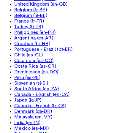
United Kingdom
(en-GB)
Belgium
(fr-BE)
Belgium
(nl-BE)
France
(fr-FR)
Turkey
(tr-TR)
Philippines
(en-PH)
Argentina
(es-AR)
Croatian
(hr-HR)
Portuguese - Brazil
(pt-BR)
Chile
(es-CL)
Colombia
(es-CO)
Costa Rica
(es-CR)
Dominicana
(es-DO)
Peru
(es-PE)
Slovenian
(sl-SI)
South Africa
(en-ZA)
Canada - English
(en-CA)
Japan
(ja-JP)
Canada - French
(fr-CA)
Denmark
(da-DK)
Malaysia
(en-MY)
India
(en-IN)
Mexico
(es-MX)