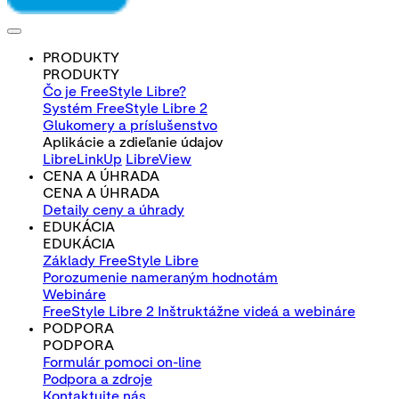
PRODUKTY
PRODUKTY
Čo je FreeStyle Libre?
Systém FreeStyle Libre 2
Glukomery a príslušenstvo
Aplikácie a zdieľanie údajov
LibreLinkUp
LibreView
CENA A ÚHRADA
CENA A ÚHRADA
Detaily ceny a úhrady
EDUKÁCIA
EDUKÁCIA
Základy FreeStyle Libre
Porozumenie nameraným hodnotám
Webináre
FreeStyle Libre 2 Inštruktážne videá a webináre
PODPORA
PODPORA
Formulár pomoci on-line
Podpora a zdroje
Kontaktujte nás