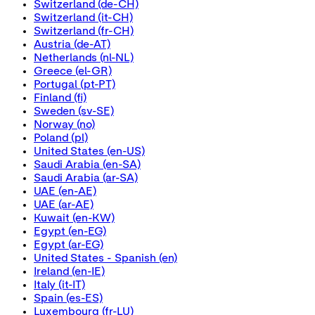
Switzerland
(de-CH)
Switzerland
(it-CH)
Switzerland
(fr-CH)
Austria
(de-AT)
Netherlands
(nl-NL)
Greece
(el-GR)
Portugal
(pt-PT)
Finland
(fi)
Sweden
(sv-SE)
Norway
(no)
Poland
(pl)
United States
(en-US)
Saudi Arabia
(en-SA)
Saudi Arabia
(ar-SA)
UAE
(en-AE)
UAE
(ar-AE)
Kuwait
(en-KW)
Egypt
(en-EG)
Egypt
(ar-EG)
United States - Spanish
(en)
Ireland
(en-IE)
Italy
(it-IT)
Spain
(es-ES)
Luxembourg
(fr-LU)