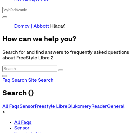
Domov | Abbott
Hľadať
How can we help you?
Search for and find answers to frequently asked questions
about FreeStyle Libre 2.
Faq Search
Site Search
Search (
)
All Faqs
Sensor
Freestyle Libre
Glukomery
Reader
General
>
All Faqs
Sensor