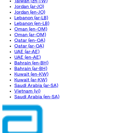
Taiwan
(zh-TW)
Jordan
(ar-JO)
Jordan
(en-JO)
Lebanon
(ar-LB)
Lebanon
(en-LB)
Oman
(en-OM)
Oman
(ar-OM)
Qatar
(en-QA)
Qatar
(ar-QA)
UAE
(ar-AE)
UAE
(en-AE)
Bahrain
(en-BH)
Bahrain
(ar-BH)
Kuwait
(en-KW)
Kuwait
(ar-KW)
Saudi Arabia
(ar-SA)
Vietnam
(vi)
Saudi Arabia
(en-SA)