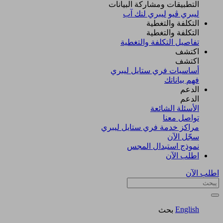
التطبيقات ومشاركة البيانات
ليبري ڤيو
ليبري لنك آب
التكلفة والتغطية
التكلفة والتغطية
تفاصيل التكلفة والتغطية
اكتشف​
اكتشف​
أساسيات فري ستايل ليبري
فهم بياناتك
الدعم
الدعم
الأسئلة الشائعة
تواصل معنا
مراكز خدمة فري ستايل ليبري
سجّل الآن​
نموذج استبدال المجس
اطلب الآن
اطلب الآن
English
بحث