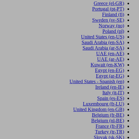
Greece
(el-GR)
Portugal
(pt-PT)
Finland
(fi)
Sweden
(sv-SE)
Norway
(no)
Poland
(pl)
United States
(en-US)
Saudi Arabia
(en-SA)
Saudi Arabia
(ar-SA)
UAE
(en-AE)
UAE
(ar-AE)
Kuwait
(en-KW)
Egypt
(en-EG)
Egypt
(ar-EG)
United States - Spanish
(en)
Ireland
(en-IE)
Italy
(it-IT)
Spain
(es-ES)
Luxembourg
(fr-LU)
United Kingdom
(en-GB)
Belgium
(fr-BE)
Belgium
(nl-BE)
France
(fr-FR)
Turkey
(tr-TR)
Slovak
(sk-SK)