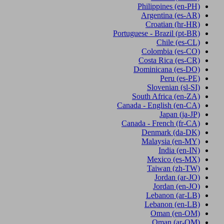
Philippines
(en-PH)
Argentina
(es-AR)
Croatian
(hr-HR)
Portuguese - Brazil
(pt-BR)
Chile
(es-CL)
Colombia
(es-CO)
Costa Rica
(es-CR)
Dominicana
(es-DO)
Peru
(es-PE)
Slovenian
(sl-SI)
South Africa
(en-ZA)
Canada - English
(en-CA)
Japan
(ja-JP)
Canada - French
(fr-CA)
Denmark
(da-DK)
Malaysia
(en-MY)
India
(en-IN)
Mexico
(es-MX)
Taiwan
(zh-TW)
Jordan
(ar-JO)
Jordan
(en-JO)
Lebanon
(ar-LB)
Lebanon
(en-LB)
Oman
(en-OM)
Oman
(ar-OM)