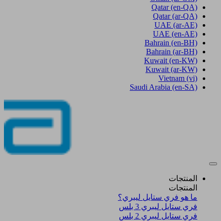
Qatar
(en-QA)
Qatar
(ar-QA)
UAE
(ar-AE)
UAE
(en-AE)
Bahrain
(en-BH)
Bahrain
(ar-BH)
Kuwait
(en-KW)
Kuwait
(ar-KW)
Vietnam
(vi)
Saudi Arabia
(en-SA)
المنتجات
المنتجات
ما هو فري ستايل ليبري؟
فري ستايل ليبري 3 بلس​
فري ستايل ليبري 2 بلس​