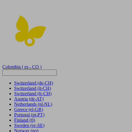
Colombia
( es - CO )
Switzerland
(de-CH)
Switzerland
(it-CH)
Switzerland
(fr-CH)
Austria
(de-AT)
Netherlands
(nl-NL)
Greece
(el-GR)
Portugal
(pt-PT)
Finland
(fi)
Sweden
(sv-SE)
Norway
(no)