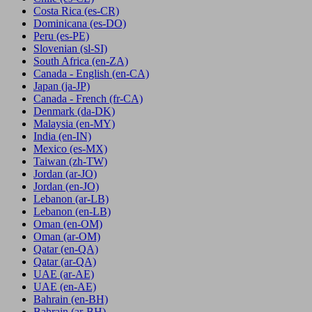
Costa Rica
(es-CR)
Dominicana
(es-DO)
Peru
(es-PE)
Slovenian
(sl-SI)
South Africa
(en-ZA)
Canada - English
(en-CA)
Japan
(ja-JP)
Canada - French
(fr-CA)
Denmark
(da-DK)
Malaysia
(en-MY)
India
(en-IN)
Mexico
(es-MX)
Taiwan
(zh-TW)
Jordan
(ar-JO)
Jordan
(en-JO)
Lebanon
(ar-LB)
Lebanon
(en-LB)
Oman
(en-OM)
Oman
(ar-OM)
Qatar
(en-QA)
Qatar
(ar-QA)
UAE
(ar-AE)
UAE
(en-AE)
Bahrain
(en-BH)
Bahrain
(ar-BH)