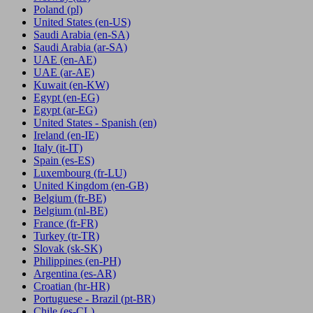
Poland
(pl)
United States
(en-US)
Saudi Arabia
(en-SA)
Saudi Arabia
(ar-SA)
UAE
(en-AE)
UAE
(ar-AE)
Kuwait
(en-KW)
Egypt
(en-EG)
Egypt
(ar-EG)
United States - Spanish
(en)
Ireland
(en-IE)
Italy
(it-IT)
Spain
(es-ES)
Luxembourg
(fr-LU)
United Kingdom
(en-GB)
Belgium
(fr-BE)
Belgium
(nl-BE)
France
(fr-FR)
Turkey
(tr-TR)
Slovak
(sk-SK)
Philippines
(en-PH)
Argentina
(es-AR)
Croatian
(hr-HR)
Portuguese - Brazil
(pt-BR)
Chile
(es-CL)