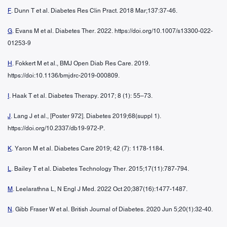
F
. Dunn T et al. Diabetes Res Clin Pract. 2018 Mar;137:37-46.
G
. Evans M et al. Diabetes Ther. 2022. https://doi.org/10.1007/s13300-022-
01253-9
H
. Fokkert M et al., BMJ Open Diab Res Care. 2019.
https://doi:10.1136/bmjdrc-2019-000809.
I
. Haak T et al. Diabetes Therapy. 2017; 8 (1): 55–73.
J
. Lang J et al., [Poster 972]. Diabetes 2019;68(suppl 1).
https://doi.org/10.2337/db19-972-P.
K
. Yaron M et al. Diabetes Care 2019; 42 (7): 1178-1184.
L
. Bailey T et al. Diabetes Technology Ther. 2015;17(11):787-794.
M
. Leelarathna L, N Engl J Med. 2022 Oct 20;387(16):1477-1487.
N
. Gibb Fraser W et al. British Journal of Diabetes. 2020 Jun 5;20(1):32-40.