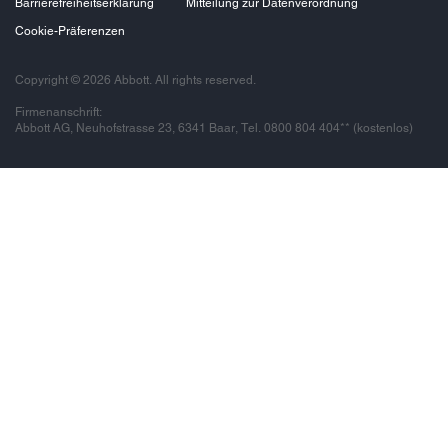
Barrierefreiheitserklärung
Mitteilung zur Datenverordnung
Cookie-Präferenzen
Copyright © 2026 Abbott. All rights reserved.
Firmenanschrift:
Abbott AG, Neuhofstrasse 23, 6341 Baar, Tel. 0800 804 404** (kostenlos)