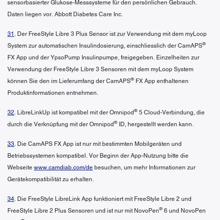
sensorbasierter Glukose-Messsysteme für den persönlichen Gebrauch.
Daten liegen vor. Abbott Diabetes Care Inc.
31
. Der FreeStyle Libre 3 Plus Sensor ist zur Verwendung mit dem myLoop
®
System zur automatischen Insulindosierung, einschliesslich der CamAPS
FX App und der YpsoPump Insulinpumpe, freigegeben. Einzelheiten zur
Verwendung der FreeStyle Libre 3 Sensoren mit dem myLoop System
®
können Sie den im Lieferumfang der CamAPS
FX App enthaltenen
Produktinformationen entnehmen.
®
32
. LibreLinkUp ist kompatibel mit der Omnipod
5 Cloud-Verbindung, die
®
durch die Verknüpfung mit der Omnipod
ID, hergestellt werden kann.
33
. Die CamAPS FX App ist nur mit bestimmten Mobilgeräten und
Betriebssystemen kompatibel. Vor Beginn der App-Nutzung bitte die
Webseite
www.camdiab.com/de
besuchen, um mehr Informationen zur
Gerätekompatibilität zu erhalten.
34
. Die FreeStyle LibreLink App funktioniert mit FreeStyle Libre 2 und
®
FreeStyle Libre 2 Plus Sensoren und ist nur mit NovoPen
6 und NovoPen