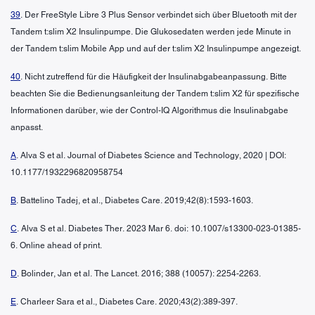
39
. Der FreeStyle Libre 3 Plus Sensor verbindet sich über Bluetooth mit der
Tandem t:slim X2 Insulinpumpe. Die Glukosedaten werden jede Minute in
der Tandem t:slim Mobile App und auf der t:slim X2 Insulinpumpe angezeigt.
40
. Nicht zutreffend für die Häufigkeit der Insulinabgabeanpassung. Bitte
beachten Sie die Bedienungsanleitung der Tandem t:slim X2 für spezifische
Informationen darüber, wie der Control-IQ Algorithmus die Insulinabgabe
anpasst.
A
. Alva S et al. Journal of Diabetes Science and Technology, 2020 | DOI:
10.1177/1932296820958754
B
. Battelino Tadej, et al., Diabetes Care. 2019;42(8):1593-1603.
C
. Alva S et al. Diabetes Ther. 2023 Mar 6. doi: 10.1007/s13300-023-01385-
6. Online ahead of print.
D
. Bolinder, Jan et al. The Lancet. 2016; 388 (10057): 2254-2263.
E
. Charleer Sara et al., Diabetes Care. 2020;43(2):389-397.