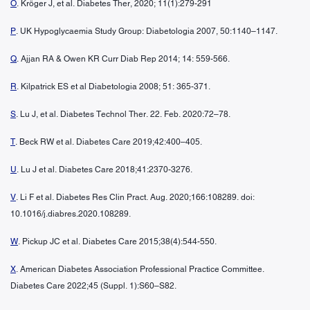
O
. Kröger J, et al. Diabetes Ther, 2020; 11(1):279-291
P
. UK Hypoglycaemia Study Group: Diabetologia 2007, 50:1140–1147.
Q
. Ajjan RA & Owen KR Curr Diab Rep 2014; 14: 559-566.
R
. Kilpatrick ES et al Diabetologia 2008; 51: 365-371.
S
. Lu J, et al. Diabetes Technol Ther. 22. Feb. 2020:72–78.
T
. Beck RW et al. Diabetes Care 2019;42:400–405.
U
. Lu J et al. Diabetes Care 2018;41:2370-3276.
V
. Li F et al. Diabetes Res Clin Pract. Aug. 2020;166:108289. doi:
10.1016/j.diabres.2020.108289.
W
. Pickup JC et al. Diabetes Care 2015;38(4):544-550.
X
. American Diabetes Association Professional Practice Committee.
Diabetes Care 2022;45 (Suppl. 1):S60–S82.