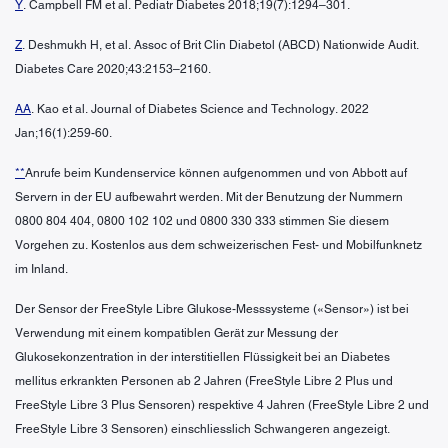
Y
. Campbell FM et al. Pediatr Diabetes 2018;19(7):1294–301.
Z
. Deshmukh H, et al. Assoc of Brit Clin Diabetol (ABCD) Nationwide Audit.
Diabetes Care 2020;43:2153–2160.
AA
. Kao et al. Journal of Diabetes Science and Technology. 2022
Jan;16(1):259-60.
**
Anrufe beim Kundenservice können aufgenommen und von Abbott auf
Servern in der EU aufbewahrt werden. Mit der Benutzung der Nummern
0800 804 404, 0800 102 102 und 0800 330 333 stimmen Sie diesem
Vorgehen zu. Kostenlos aus dem schweizerischen Fest- und Mobilfunknetz
im Inland.
Der Sensor der FreeStyle Libre Glukose-Messsysteme («Sensor») ist bei
Verwendung mit einem kompatiblen Gerät zur Messung der
Glukosekonzentration in der interstitiellen Flüssigkeit bei an Diabetes
mellitus erkrankten Personen ab 2 Jahren (FreeStyle Libre 2 Plus und
FreeStyle Libre 3 Plus Sensoren) respektive 4 Jahren (FreeStyle Libre 2 und
FreeStyle Libre 3 Sensoren) einschliesslich Schwangeren angezeigt.