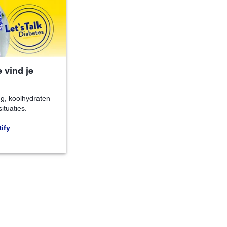
 vind je
g, koolhydraten
ituaties.
ify