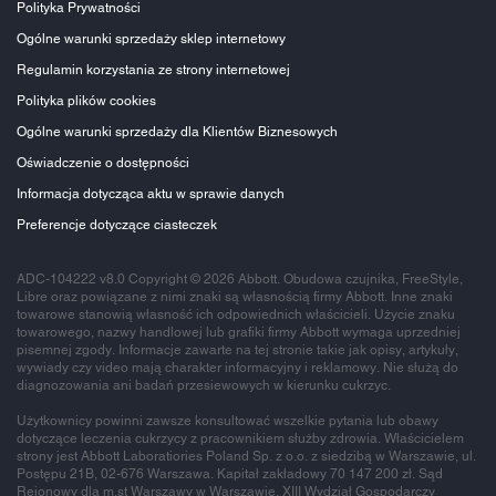
Polityka Prywatności
Ogólne warunki sprzedaży sklep internetowy
Regulamin korzystania ze strony internetowej
Polityka plików cookies
Ogólne warunki sprzedaży dla Klientów Biznesowych
Oświadczenie o dostępności
Informacja dotycząca aktu w sprawie danych
Preferencje dotyczące ciasteczek
ADC-104222 v8.0 Copyright © 2026 Abbott. Obudowa czujnika, FreeStyle,
Libre oraz powiązane z nimi znaki są własnością firmy Abbott. Inne znaki
towarowe stanowią własność ich odpowiednich właścicieli. Użycie znaku
towarowego, nazwy handlowej lub grafiki firmy Abbott wymaga uprzedniej
pisemnej zgody. Informacje zawarte na tej stronie takie jak opisy, artykuły,
wywiady czy video mają charakter informacyjny i reklamowy. Nie służą do
diagnozowania ani badań przesiewowych w kierunku cukrzyc.
Użytkownicy powinni zawsze konsultować wszelkie pytania lub obawy
dotyczące leczenia cukrzycy z pracownikiem służby zdrowia. Właścicielem
strony jest Abbott Laboratiories Poland Sp. z o.o. z siedzibą w Warszawie, ul.
Postępu 21B, 02-676 Warszawa. Kapitał zakładowy 70 147 200 zł. Sąd
Rejonowy dla m.st Warszawy w Warszawie. XIII Wydział Gospodarczy