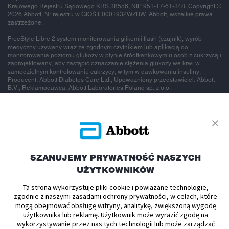
Krajowego Rejestru Sądowego KRS 38556, NIP 951-17-61-348. Copyright ©
2026 Abbott. Nr rejestru w GIOŚ E0001932WZBW. Abbott, wszelkie prawa
zastrzeżone.
FreeStyle Libre 2 system monitorowania glikemii flash (czujnik), wyrób
medyczny używany wraz ze zgodnym czytnikiem lub aplikacją do
monitorowania poziomu glukozy w płynie śródtkankowym u osób z cukrzycą i
zaprojektowany, aby zastąpić oznaczanie stężenia glukozy we krwi w
samodzielnym kontrolowaniu cukrzycy, w tym w dawkowaniu insuliny.
Producent: Abbott Diabetes Care Ltd., Upoważniony przedstawiciel: Abbott
B.V., Reklamodawca: Abbott Laboratories Poland sp. z o.o.
To jest wyrób
medyczny.
SZANUJEMY PRYWATNOŚĆ NASZYCH
UŻYTKOWNIKÓW
Używaj go
Ta strona wykorzystuje pliki cookie i powiązane technologie,
zgodnie z naszymi zasadami ochrony prywatności, w celach, które
zgodnie z
mogą obejmować obsługę witryny, analitykę, zwiększoną wygodę
użytkownika lub reklamę. Użytkownik może wyrazić zgodę na
wykorzystywanie przez nas tych technologii lub może zarządzać