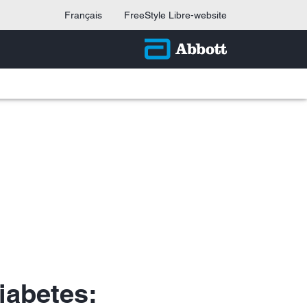
Français
FreeStyle Libre-website
1
iabetes: