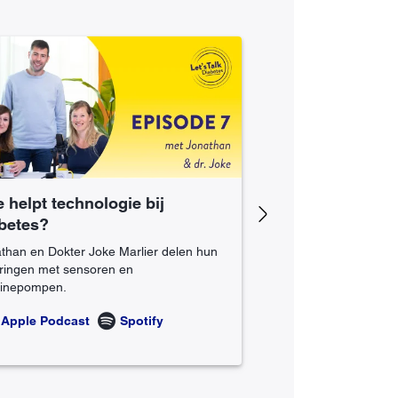
 helpt technologie bij
Eten met diabete
Next
betes?
balans?
than en Dokter Joke Marlier delen hun
Een open gesprek ove
ringen met sensoren en
koolhydraten tellen e
linepompen.
situaties.
Apple Podcast
Spotify
Apple Podcast