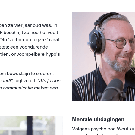
en ze vier jaar oud was. In
beschrijft ze hoe het voelt
Die ‘verborgen rugzak’ staat
etes: een voortdurende
rden, onvoorspelbare hypo’s
om bewustzijn te creëren.
houdt”,
legt ze uit.
“Als je een
 en communicatie maken een
Mentale uitdagingen
Volgens psycholoog Wout kun