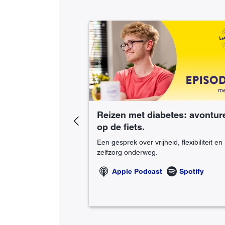
tes: mentaal
Reizen met diabetes: avontur
Previous
uk?
op de fiets.
k met Claudia en
Een gesprek over vrijheid, flexibiliteit en
s mentaal met je doet.
zelfzorg onderweg.
Spotify
Apple Podcast
Spotify