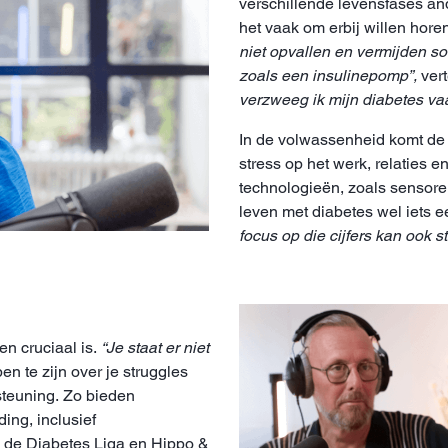
verschillende levensfases and
het vaak om erbij willen hore
niet opvallen en vermijden s
zoals een insulinepomp”,
vert
verzweeg ik mijn diabetes vaa
In de volwassenheid komt de 
stress op het werk, relaties 
technologieën, zoals sensore
leven met diabetes wel iets
focus op die cijfers kan ook s
n cruciaal is.
“Je staat er niet
n te zijn over je struggles
teuning. Zo bieden
ing, inclusief
s de Diabetes Liga en Hippo &