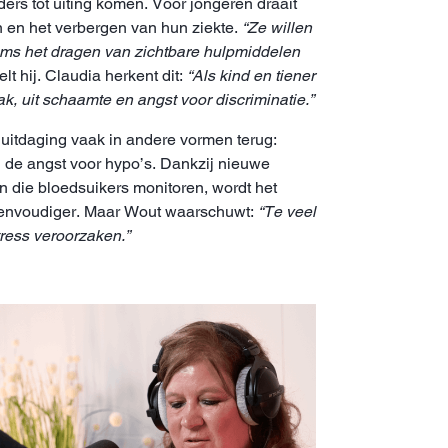
ers tot uiting komen. Voor jongeren draait
n en het verbergen van hun ziekte.
“Ze willen
oms het dragen van zichtbare hulpmiddelen
elt hij. Claudia herkent dit:
“Als kind en tiener
k, uit schaamte en angst voor discriminatie.”
uitdaging vaak in andere vormen terug:
en de angst voor hypo’s. Dankzij nieuwe
n die bloedsuikers monitoren, wordt het
 eenvoudiger. Maar Wout waarschuwt:
“Te veel
tress veroorzaken.”