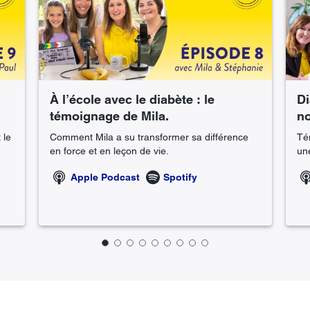
À l’école avec le diabète : le
Di
témoignage de Mila.
no
 le
Comment Mila a su transformer sa différence
Té
en force et en leçon de vie.
une
Apple Podcast
Spotify