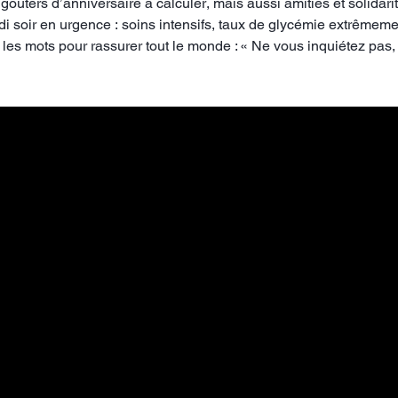
r, goûters d’anniversaire à calculer, mais aussi amitiés et solid
i soir en urgence : soins intensifs, taux de glycémie extrêmeme
les mots pour rassurer tout le monde : « Ne vous inquiétez pas, 