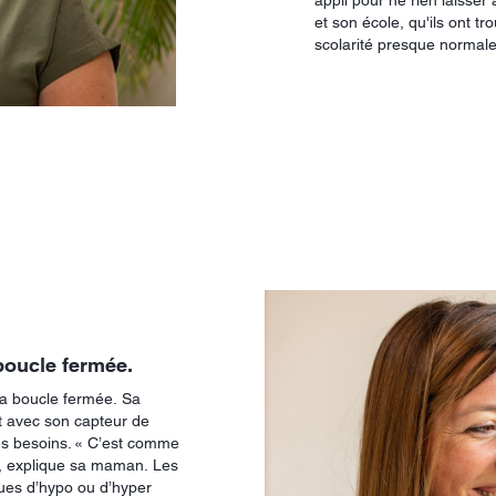
appli pour ne rien laisse
et son école, qu'ils ont tr
scolarité presque normal
 boucle fermée.
la boucle fermée. Sa
 avec son capteur de
des besoins. « C’est comme
», explique sa maman. Les
sques d’hypo ou d’hyper