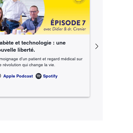
abète et technologie : une
Le diabète, u
Next
uvelle liberté.
frein.
moignage d’un patient et regard médical sur
Comment vivre pl
 révolution qui change la vie.
Apple Podc
Apple Podcast
Spotify