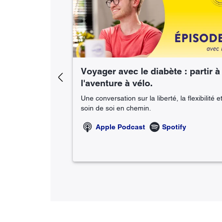
ct
Voyager avec le diabète : partir à
Previous
l'aventure à vélo.
ire face à
Une conversation sur la liberté, la flexibilité et
maladie
soin de soi en chemin.
Apple Podcast
Spotify
ify