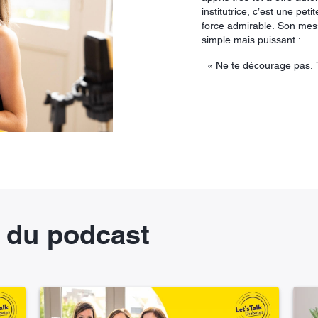
institutrice, c’est une pet
force admirable. Son mes
simple mais puissant :
« Ne te décourage pas. T
 du podcast