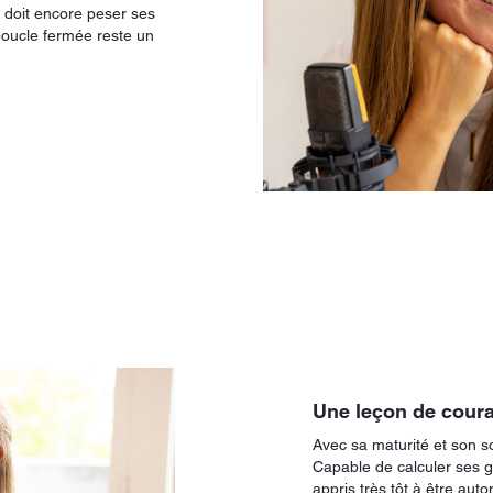
 doit encore peser ses
boucle fermée reste un
Une leçon de cour
Avec sa maturité et son s
Capable de calculer ses gl
appris très tôt à être a