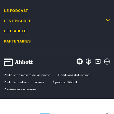
LE PODCAST
LES ÉPISODES
LE DIABÈTE
PARTENAIRES
Politique en matière de vie privée
Conditions d'utilisation
Politique relative aux cookies
À propos d'Abbott
Préférences de cookies
Les photos publiées en lien avec les podcasts représentent les personnes
interviewées et sont publiées avec leur accord. Les autres images données
sont uniquement destinées à l’illustration. Il ne s’agit pas de vrais patients ou