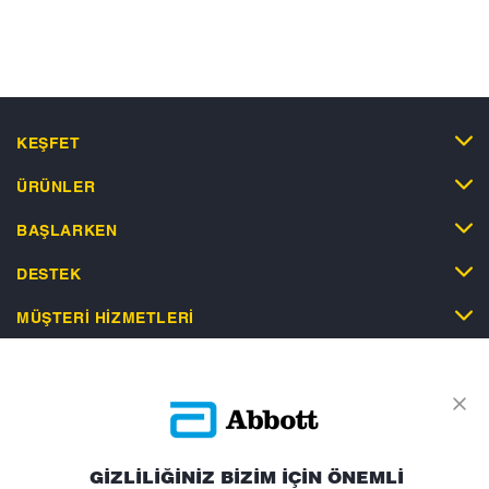
KEŞFET
ÜRÜNLER
BAŞLARKEN
DESTEK
MÜŞTERI HIZMETLERI
Gizlilik Politikası
Kullanım Koşulları
Satış Koşulları
GİZLİLİĞİNİZ BİZİM İÇİN ÖNEMLİ