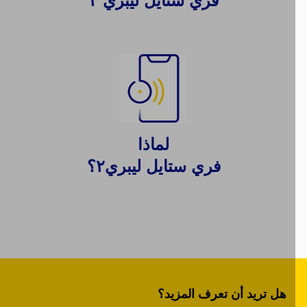
لماذا
فري ستايل ليبري٢؟
هل تريد أن تعرف المزيد؟