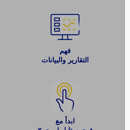
فهم
التقارير والبيانات
ابدأ مع
فري ستايل ليبري ٢