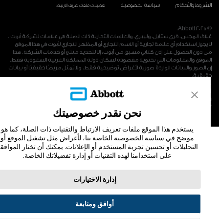
لشروط والأحكام
سياسة الخصوصية
تفضيلات ملفات تعريف الارتباط
© 2025 Abbo
لاف المجس، فري ستايل، وليبري، والعلامات التجارية ذات الصلة هي علامات لشركة أبوت .
ا يجوز استخدام أي علامة تجارية أو الاسم التجاري أو المظهر التجاري لأبوت في هذا الموقع
ن دون الحصول على إذن كتابي مسبق من أبوت، إلا لتحديد منتج أو خدمات الشركة. هذا
لموقع والمعلومات التي تحتويه مقصودة لسكان دولة المملكة العربية السعودية فقط.
ن الصور والبيانات الواردة صورية لأغراض توضيحية فقط. ولا تمثل مريضًا حقيقيًا أو بيانات
قيقية.
ADC-53251 v2.
Abbott Diabetes Care Ltd., Range Road, Witney, Oxon, OX29 OYL Unite
Kingdo
MDMA-1-2020-0846, MDMA-1-2018-1117, MDMA-1-2019-166
نحن نقدر خصوصيتك
يستخدم هذا الموقع ملفات تعريف الارتباط والتقنيات ذات الصلة، كما هو
موضح في سياسة الخصوصية الخاصة بنا، لأغراض مثل تشغيل الموقع أو
التحليلات أو تحسين تجربة المستخدم أو الإعلانات. يمكنك أن تختار الموافقة
على استخدامنا لهذه التقنيات أو إدارة تفضيلاتك الخاصة.
إدارة الاختيارات
أوافق ومتابعة