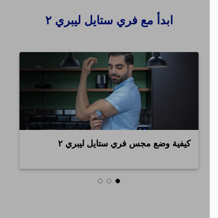
ابدأ مع فري ستايل ليبري ٢
كيفية وضع مجس فري ستايل ليبري ٢
تطب