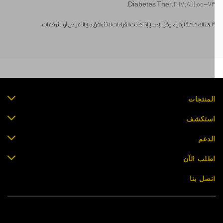
Diabetes Ther. 2017;8(1):55–73
الإصبع إذا كانت القراءات لا تتوافق مع الأعراض أو التوقعات.
لمنتجات
ستكشف
لدعم
طلب الآن
تصل بنا