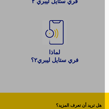
فري ستايل ليبري ٢
لماذا
فري ستايل ليبري٢؟
هل تريد أن تعرف المزيد؟