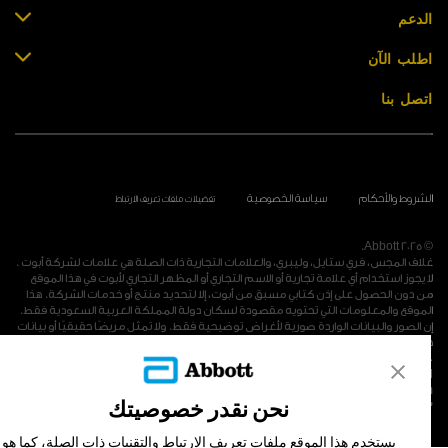
لدعم
طلب الآن
تصل بنا
لشروط والأحكام
سياسة الخصوصية
تفضيلات ملفات تعريف الارتباط
© 2025 Abbo
لاف المجس، فري ستايل، وليبري، والعلامات التجارية ذات الصلة هي علامات لشركة أبوت .
ا يجوز استخدام أي علامة تجارية أو الاسم التجاري أو المظهر التجاري لأبوت في هذا الموقع
ن دون الحصول على إذن كتابي مسبق من أبوت، إلا لتحديد منتج أو خدمات الشركة. هذا
لموقع والمعلومات التي تحتويه مقصودة لسكان دولة المملكة العربية السعودية فقط.
ن الصور والبيانات الواردة صورية لأغراض توضيحية فقط. ولا تمثل مريضًا حقيقيًا أو بيانات
قيقية.
ADC-53251 v2.
Abbott Diabetes Care Ltd., Range Road, Witney, Oxon, OX29 OYL Unite
Kingdo
نحن نقدر خصوصيتك
MDMA-1-2020-0846, MDMA-1-2018-1117, MDMA-1-2019-166
يستخدم هذا الموقع ملفات تعريف الارتباط والتقنيات ذات الصلة، كما هو