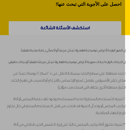
احصل على الأجوبة التي تبحث عنها!
استكشف الأسئلة الشائعة
ن الصور الواردة لأغراض توضيحية فقط. ولا تمثل مريضاً أو أخصائي رعاية صحية حقيقياً.
ن البيانات الواردة بيانات صورية لأغراض توضيحية فقط. ولا تمثل مريضًا حقيقيًا أو بيانات حقيقي.
1. حدد منطقة على سطح الجلد بمساحة لا تقل عن 2.5 سم ) 1 بوصة( بعيدًا عن
كان حقن الأنسولين. يفضل، لمنع الإحساس بالانزعاج أو التسبب في تهيج الجلد،
ختيار منطقة أخرى بخلاف التي استخدمت مؤخرًا
2. تنبيه: لا يُستخدم المنتج إذا ما بدا للمستخدم وجود تلف بعلبة المجس أو أداة
ركيب المجس أو وجد أن العبوة فد فتحت من قبل. لا يستخدم المنتج في حال تجاوز
اريخ انتهاء الصلاحية.
3. تنبيه: تحتوي أداة تركيب المجس حاليًا على إبرة. لا تلمس الجزء الداخلي من أداة