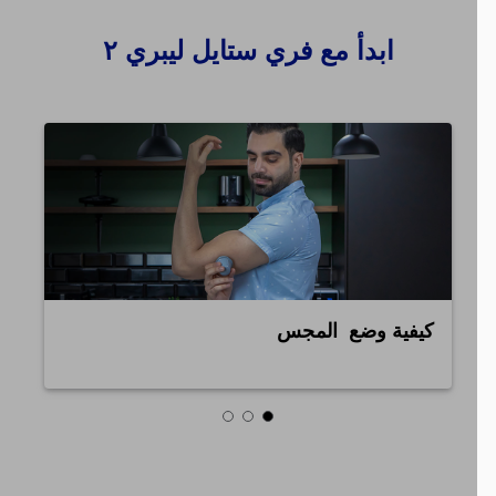
ابدأ مع فري ستايل ليبري ٢
كيفية وضع المجس
تطب