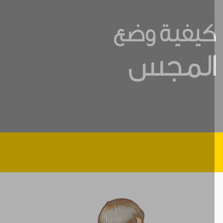
يفية وضع
لمجس