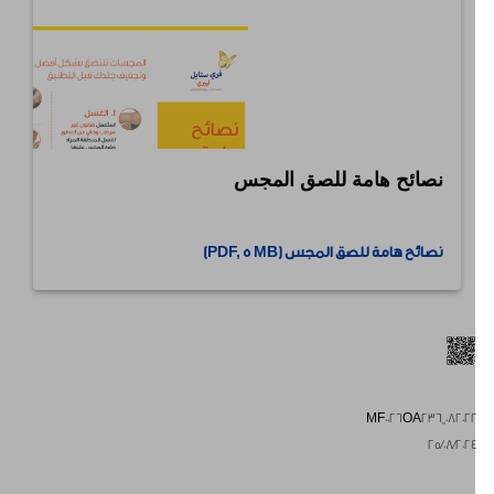
نصائح هامة للصق المجس
⠀
نصائح هامة للصق المجس (PDF, 5 MB)
MF0026OA236_08202
25/08/202