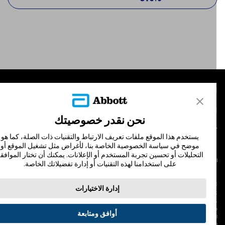
لمنتجات
تصل بنا
نحن نقدر خصوصيتك
يستخدم هذا الموقع ملفات تعريف الارتباط والتقنيات ذات الصلة، كما هو
موضح في سياسة الخصوصية الخاصة بنا، لأغراض مثل تشغيل الموقع أو
التحليلات أو تحسين تجربة المستخدم أو الإعلانات. يمكنك أن تختار الموافقة
لشروط والأحكام
سياسة الخصوصية
على استخدامنا لهذه التقنيات أو إدارة تفضيلاتك الخاصة.
© Abbott 202
إدارة الاختيارات
لاف المجس، فري ستايل، وليبري، والعلامات التجارية ذات الصلة هي علامات لشركة أبوت
 لا يجوز استخدام أي علامة تجارية أو الاسم التجاري أو المظهر التجاري لأبوت في هذا الموقع
ن دون الحصول على إذن كتابي مسبق من أبوت، إلا لتحديد منتج أو خدمات الشركة. هذا
أوافق ومتابعة
لموقع والمعلومات التي تحتويه مقصودة لسكان دولة جمهورية مصر العربية فقط. إن
لصور والبيانات الواردة صورية لأغراض توضيحية فقط. ولا تمثل مريضًا حقيقيًا أو بيانات