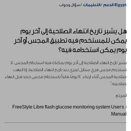
Egyp
الدعم
التعليمات
سؤال وجواب
ل يشير تاريخ انتهاء الصلاحية إلى آخر يوم
مكن للمستخدم فيه تطبيق المجس أو آخر
وم يمكن استخدامه فيه؟
شير تاريخ انتهاء الصلاحية إلى آخر يوم يمكنك فيه استخدام المجس. لا
ستخدم مجس فري ستايل ليبري بعد تاريخ انتهاء الصلاحية. إذا انتهت
صلاحية المجس أثناء ارتداء 14 يومًا، فابدأ باستخدام مجس جديد قبل انتهاء
1
لاحيته.
لمرجع
1. FreeStyle Libre flash glucose monitoring system User's
Manual