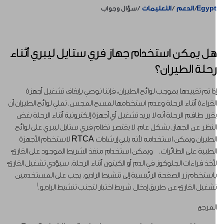
Egyp
الدعم
التعليمات
سؤال وجواب
ل يمكن استخدام جهاز فري ستايل ليبري أثناء
حلة الطيران؟
ذا تم تقييدها بموجب لوائح الطيران، فإننا نوصي بإيقاف تشغيل أجهزة
لقراءة أثناء الرحلة وعدم استخدامها لمسح المجس. تملي لوائح الطيران أن
قرر طاقم الرحلة أنه لا يريد تشغيل أي أجهزة إلكترونية أثناء الرحلة بغض
لنظر عن الجهاز. بشكل عام، لا يقتصر نظام فري ستايل ليبري على لوائح
الطيران ويمكن استخدامه لأنه يلبي إرشادات RTCA لاستخدام الأجهزة
لطبية على الطائرات. ويمكن استخدام منفذ الشريط الموجود على القارئ
أخذ قراءات الجلوكوز في الدم أو الكيتون أثناء الرحلة. سيؤدي تشغيل القارئ
استخدام زر الصفحة الرئيسية إلى تنشيط الراديو. يجب على المستخدمين
1
شغيل القارئ عن طريق إدخال شريط اختبار لتجنب تنشيط الراديو.
لمرجع