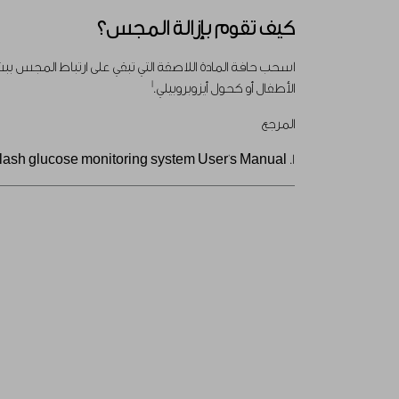
كيف تقوم بإزالة المجس؟
اسحب حافة المادة اللاصقة التي تبقي على ارتباط المجس ببشر
1
الأطفال أو كحول أيزوبروبيلي.
المرجع
1. FreeStyle Libre flash glucose monitoring system User's Manual.