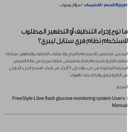
Egyp
الدعم
التعليمات
سؤال وجواب
ا نوع إجراء التنظيف أو التطهير المطلوب
استخدام نظام فري ستايل ليبري؟
لمجس مخصص للاستخدام الفردي ولا يتطلب التنظيف والتطهير. يمكنك
نظيف القارئ باستخدام قطعة قماش مبللة بمزيج من مادة التبييض
المنزلية المكونة من جزء واحد إلى 9 أجزاء من الماء. امسح الجزء الخارجي
1
ن القارئ برفق واتركه يجف بالهواء.
لمرجع
1. FreeStyle Libre flash glucose monitoring system User's
Manual